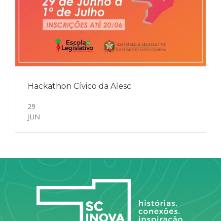
Hackathon Cívico da Alesc
29
JUN