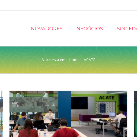
INOVADORES
NEGÓCIOS
SOCIED
Voce está em :
Home
-
ACATE