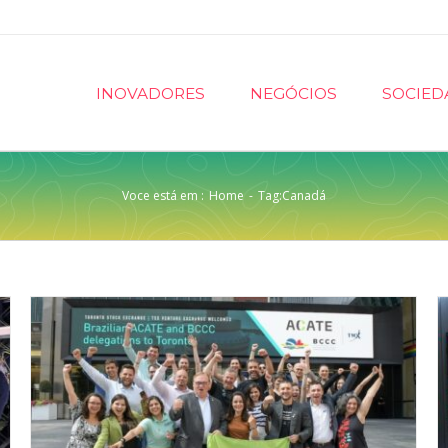
INOVADORES
NEGÓCIOS
SOCIED
Voce está em :
Home
-
Tag:
Canadá