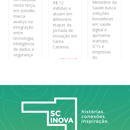
Ministério da
R$ 12
nesta terça,
Saúde busca
milhões e
em Joinville,
soluções
atuam em
marca
inovadoras
diferentes
avanço na
em saúde
etapas da
integração
digital e
jornada de
entre
aproxima
inovação em
tecnologia,
startups,
Santa
inteligência
ICTs e
Catarina.
de dados e
empresas
segurança
do
LEIA MAIS
pública no
ecossistema
estado
de inovação
aos desafios
LEIA MAIS
reais do
sistema
público.
LEIA MAIS