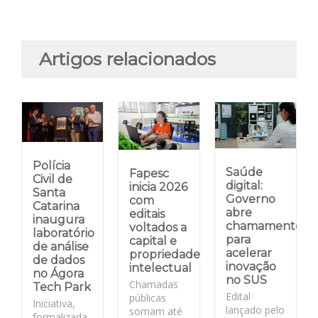
Artigos relacionados
Polícia
Saúde
Fapesc
Civil de
digital:
inicia 2026
Santa
Governo
com
Catarina
abre
editais
inaugura
chamamento
voltados a
laboratório
para
capital e
de análise
acelerar
propriedade
de dados
inovação
intelectual
no Ágora
no SUS
Chamadas
Tech Park
Edital
públicas
Iniciativa,
lançado pelo
somam até
formalizada