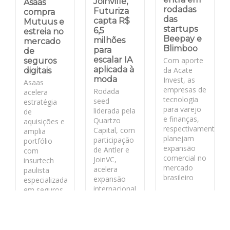
Joinville,
Asaas
rodadas
Futuriza
compra
das
capta R$
Mutuus e
startups
6,5
estreia no
Beepay e
milhões
mercado
Blimboo
para
de
escalar IA
Com aporte
seguros
aplicada à
da Acate
digitais
moda
Invest, as
Asaas
empresas de
Rodada
acelera
tecnologia
seed
estratégia
para varejo
liderada pela
de
e finanças,
Quartzo
aquisições e
respectivamente,
Capital, com
amplia
planejam
participação
portfólio
expansão
de Antler e
com
comercial no
JoinVC,
insurtech
mercado
acelera
paulista
brasileiro
expansão
especializada
internacional
em seguros
da fashion
para PMEs
LEIA MAIS
tech
catarinense.
LEIA MAIS