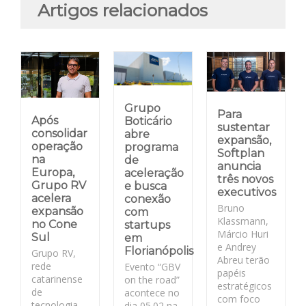
Artigos relacionados
Grupo
Para
Após
Boticário
sustentar
consolidar
abre
expansão,
operação
programa
Softplan
na
de
anuncia
Europa,
aceleração
três novos
Grupo RV
e busca
executivos
acelera
conexão
Bruno
expansão
com
Klassmann,
no Cone
startups
Márcio Huri
Sul
em
e Andrey
Florianópolis
Grupo RV,
Abreu terão
rede
Evento “GBV
papéis
catarinense
on the road”
estratégicos
de
acontece no
com foco
tecnologia
dia 05.02 na