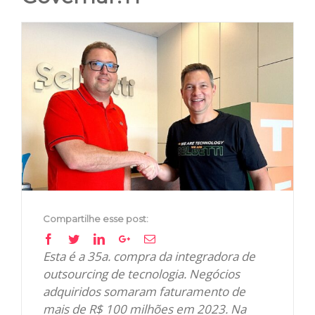
View
Larger
Image
Compartilhe esse post:
Facebook
Twitter
Linkedin
Google+
Email
Esta é a 35a. compra da integradora de
outsourcing de tecnologia. Negócios
adquiridos somaram faturamento de
mais de R$ 100 milhões em 2023.
Na