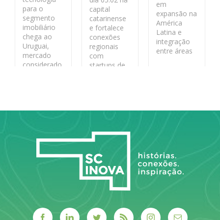
em
para o
capital
expansão na
segmento
catarinense
América
imobiliário
e fortalece
Latina e
chega ao
conexões
integração
Uruguai,
regionais
entre áreas
mercado
com
considerado
startups de
LEIA MAIS
estratégico
base
pela
tecnológica
segurança
jurídica
LEIA MAIS
LEIA MAIS