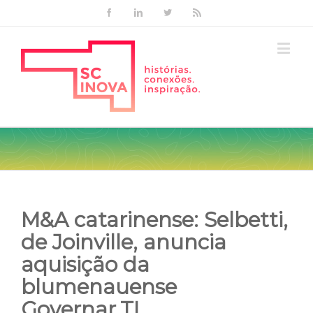
Facebook
Linkedin
Twitter
Rss
M&A catarinense: Selbetti,
de Joinville, anuncia
aquisição da
blumenauense
Governar.TI