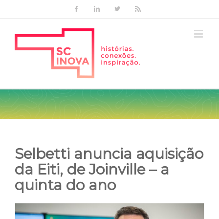
Facebook
Linkedin
Twitter
Rss
Selbetti anuncia aquisição
da Eiti, de Joinville – a
quinta do ano
View
Larger