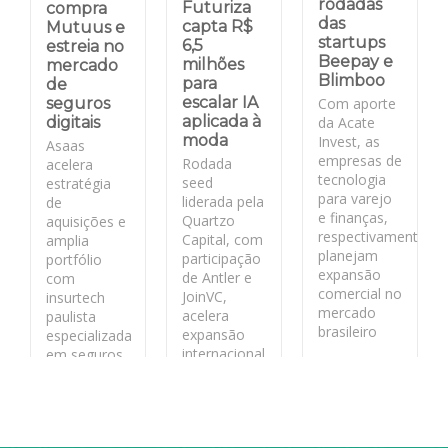
rodadas
Futuriza
compra
das
capta R$
Mutuus e
startups
6,5
estreia no
Beepay e
milhões
mercado
Blimboo
para
de
escalar IA
Com aporte
seguros
aplicada à
da Acate
digitais
moda
Invest, as
Asaas
empresas de
Rodada
acelera
tecnologia
seed
estratégia
para varejo
liderada pela
de
e finanças,
Quartzo
aquisições e
respectivamente,
Capital, com
amplia
planejam
participação
portfólio
expansão
de Antler e
com
comercial no
JoinVC,
insurtech
mercado
acelera
paulista
brasileiro
expansão
especializada
internacional
em seguros
da fashion
para PMEs
LEIA MAIS
tech
catarinense.
LEIA MAIS