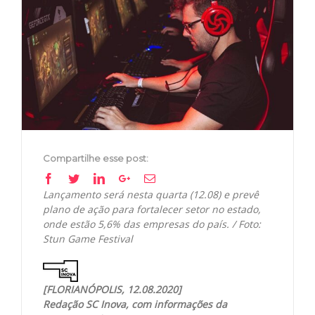
Image
Compartilhe esse post:
Facebook
Twitter
Linkedin
Google+
Email
Lançamento será nesta quarta (12.08) e prevê
plano de ação para fortalecer setor no estado,
onde estão 5,6% das empresas do país. / Foto:
Stun Game Festival
[FLORIANÓPOLIS, 12.08.2020]
Redação SC Inova, com informações da