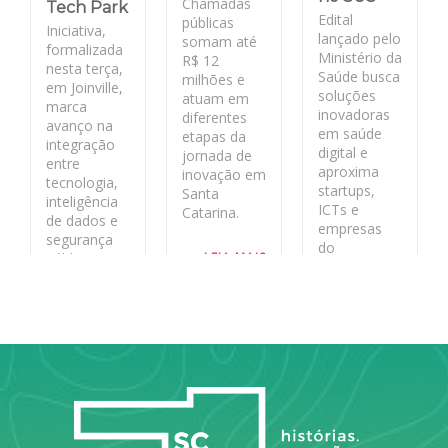
Chamadas
Tech Park
Edital
públicas
Iniciativa,
lançado pelo
somam até
formalizada
Ministério da
R$ 12
nesta terça,
Saúde busca
milhões e
em Joinville,
soluções
atuam em
marca
inovadoras
diferentes
avanço na
em saúde
etapas da
integração
digital e
jornada de
entre
aproxima
inovação em
tecnologia,
startups,
Santa
inteligência
ICTs e
Catarina.
de dados e
empresas
segurança
do
LEIA MAIS
pública no
ecossistema
estado
de inovação
aos desafios
LEIA MAIS
reais do
sistema
público.
LEIA MAIS