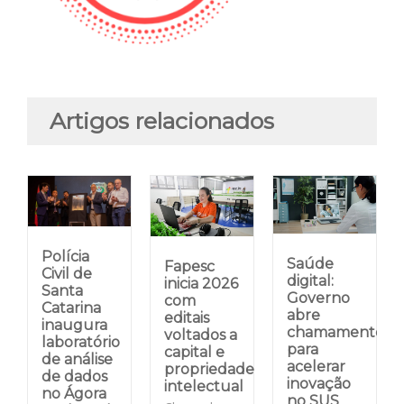
Artigos relacionados
Polícia
Saúde
Fapesc
Civil de
digital:
inicia 2026
Santa
Governo
com
Catarina
abre
editais
inaugura
chamamento
voltados a
laboratório
para
capital e
de análise
acelerar
propriedade
de dados
inovação
intelectual
no Ágora
no SUS