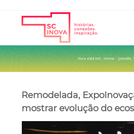
Voce está em :
Home
-
Joinville
,
Remodelada, ExpoInovaçã
mostrar evolução do ecoss
View
Larger