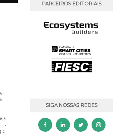
PARCEIROS EDITORIAIS
a
de
SIGA NOSSAS REDES
eja
s, a
g e