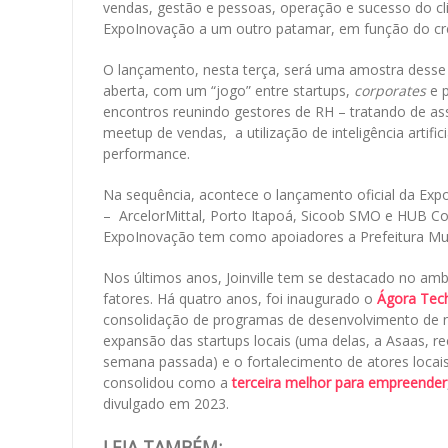
vendas, gestão e pessoas, operação e sucesso do clie
ExpoInovação a um outro patamar, em função do cr
O lançamento, nesta terça, será uma amostra desse 
aberta, com um “jogo” entre startups,
corporates
e p
encontros reunindo gestores de RH – tratando de as
meetup de vendas, a utilização de inteligência artifi
performance.
Na sequência, acontece o lançamento oficial da Ex
– ArcelorMittal, Porto Itapoá, Sicoob SMO e HUB Co
ExpoInovação tem como apoiadores a Prefeitura Munic
Nos últimos anos, Joinville tem se destacado no amb
fatores. Há quatro anos, foi inaugurado o
Ágora Tec
consolidação de programas de desenvolvimento de n
expansão das startups locais (uma delas, a Asaas, r
semana passada) e o fortalecimento de atores loca
consolidou como a
terceira melhor para empreender
divulgado em 2023.
LEIA TAMBÉM: