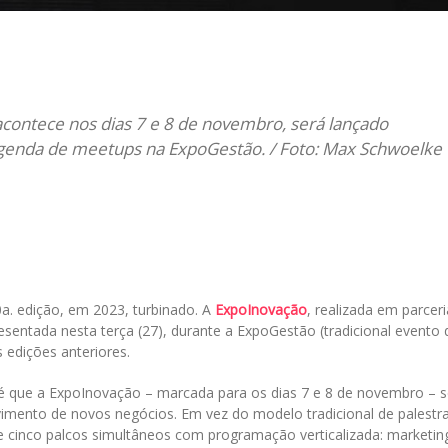
il
 acontece nos dias 7 e 8 de novembro, será lançado
agenda de meetups na ExpoGestão. / Foto: Max Schwoelke
10a. edição, em 2023, turbinado. A
ExpoInovação
, realizada em parceri
resentada nesta terça (27), durante a ExpoGestão (tradicional evento 
 edições anteriores.
é que a ExpoInovação – marcada para os dias 7 e 8 de novembro – s
imento de novos negócios. Em vez do modelo tradicional de palestra
e cinco palcos simultâneos com programação verticalizada: marketin