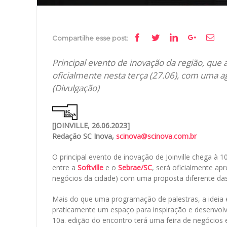
Facebook
Twitter
Linkedin
Google+
Ema
Compartilhe esse post:
Principal evento de inovação da região, que
oficialmente nesta terça (27.06), com uma 
(Divulgação)
[JOINVILLE, 26.06.2023]
Redação SC Inova,
scinova@scinova.com.br
O principal evento de inovação de Joinville chega à 
entre a
Softville
e o
Sebrae/SC
, será oficialmente ap
negócios da cidade) com uma proposta diferente das
Mais do que uma programação de palestras, a ideia 
praticamente um espaço para inspiração e desenvolv
10a. edição do encontro terá uma feira de negócios 