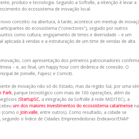
nte, produto e tecnologia. Segundo a Softville, a intenção é levar a
escimento do ecossistema de inovação local.
novo conceito: na abertura, à tarde, acontece um meetup de inovaç
articipantes do ecossistema (“conectores”), seguido por outros
suntos como cultura, engajamento de times e diversidade – e um
cial aplicada à vendas e a estruturação de um time de vendas de alta
poInovação, com apresentação dos primeiros patrocinadores confirm
lmeia – e, ao final, um happy hour com dinâmica de conexão. O
ipal de Joinville, Fapesc e Comciti.
iente de inovação não só do Estado, mas da região Sul, por uma sér
h Park
, parque tecnológico com mais de 100 operações, além da
egócios (
StartupSC
, a integração da Softville à rede MIDITEC), a
ecebeu
um dos maiores investimentos do ecossistema catarinense
na
is (como o
Join.valle
, entre outros). Como resultado, a cidade se
, segundo o Índice de Cidades Empreendedoras Endeavor/ENAP