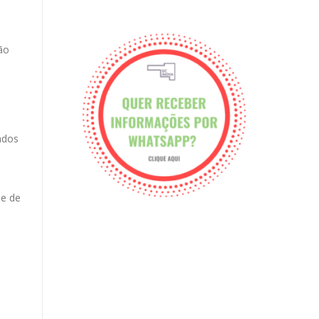
ão
ados
ie de