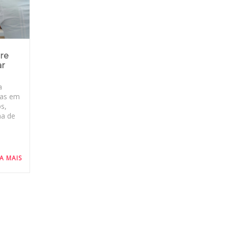
bre
ar
a
ras em
ps,
ma de
IA MAIS