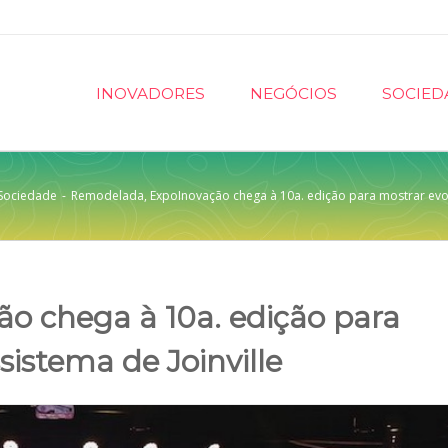
INOVADORES
NEGÓCIOS
SOCIED
Sociedade
-
Remodelada, ExpoInovação chega à 10a. edição para mostrar evol
o chega à 10a. edição para
istema de Joinville