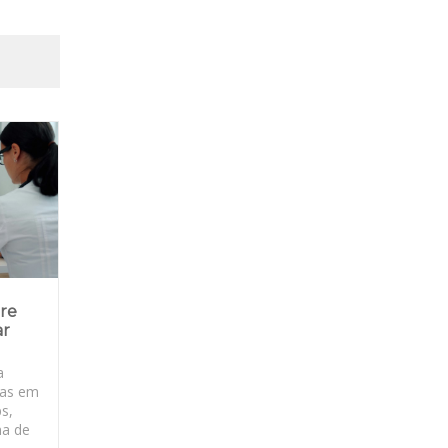
bre
ar
a
ras em
ps,
ma de