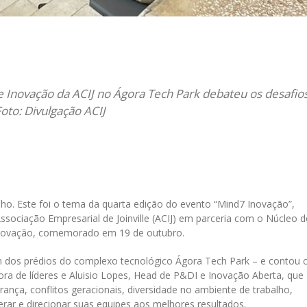
il
e Inovação da ACIJ no Ágora Tech Park debateu os desafio
Foto: Divulgação ACIJ
lho. Este foi o tema da quarta edição do evento “Mind7 Inovação”,
ssociação Empresarial de Joinville (ACIJ) em parceria com o Núcleo d
novação, comemorado em 19 de outubro.
 dos prédios do complexo tecnológico Ágora Tech Park – e contou
ora de líderes e Aluisio Lopes, Head de P&DI e Inovação Aberta, que
rança, conflitos geracionais, diversidade no ambiente de trabalho,
derar e direcionar suas equipes aos melhores resultados.