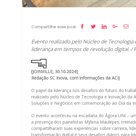
Facebook
Twitter
Linkedin
Google+
Ema
Compartilhe esse post:
Evento realizado pelo Núcleo de Tecnologia 
liderança em tempos de revolução digital. / 
[JOINVILLE, 30.10.2024]
Redação SC Inova, com informações da ACIJ
O papel da liderança nos desafios do futuro do traba
realizado pelo Núcleo de Tecnologia e Inovação da A
Soluções e Negócios em comemoração ao Dia da I
O evento aconteceu na escadaria do Ágora UNI – um
a presença dos painelistas Mylena Maulepes, treinad
compartilharam suas experiências sobre carreira, lide
transformação digital e seus desafios diários para li