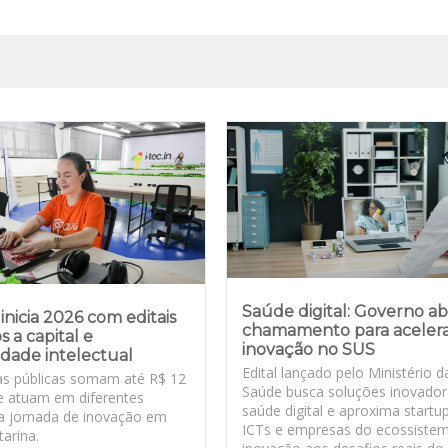
Saúde digital: Governo a
inicia 2026 com editais
chamamento para aceler
s a capital e
inovação no SUS
dade intelectual
Edital lançado pelo Ministério d
s públicas somam até R$ 12
Saúde busca soluções inovado
e atuam em diferentes
saúde digital e aproxima startu
a jornada de inovação em
ICTs e empresas do ecossiste
arina.