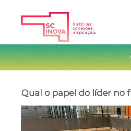
V
Qual o papel do líder no 
View
Larger
Image