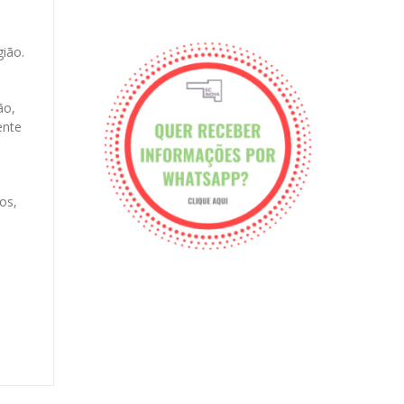
ião.
ão,
ente
s
os,