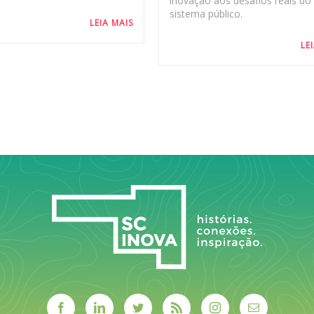
inovação aos desafios reais do
sistema público.
LEIA MAIS
LE