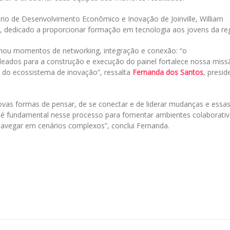
o de Desenvolvimento Econômico e Inovação de Joinville, William
c, dedicado a proporcionar formação em tecnologia aos jovens da reg
onou momentos de networking, integração e conexão: “o
leados para a construção e execução do painel fortalece nossa miss
s do ecossistema de inovação”, ressalta
Fernanda dos Santos
, presid
ovas formas de pensar, de se conectar e de liderar mudanças e essa
 é fundamental nesse processo para fomentar ambientes colaborativ
 navegar em cenários complexos”, conclui Fernanda.