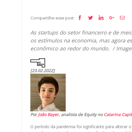
Facebook
Twitter
Linkedin
Google+
Ema
Compartilhe esse post:
As startups do setor financeiro e de m
os estímulos na economia, mas agora es
econômico ao redor do mundo. / Imag
[23.02.2022]
Por
João Bayer
, analista de Equity no
Catarina Capit
O período da pandemia foi significante para altera