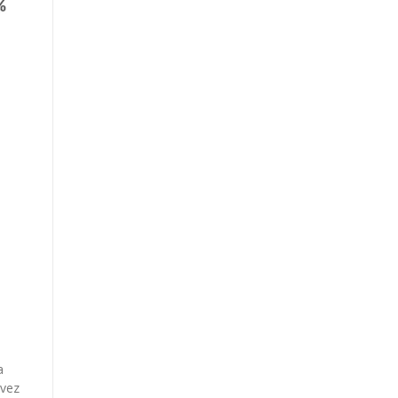
a
 vez