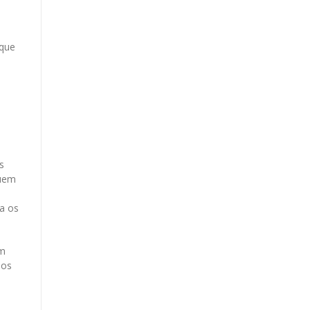
 que
s
quem
ra os
em
dos