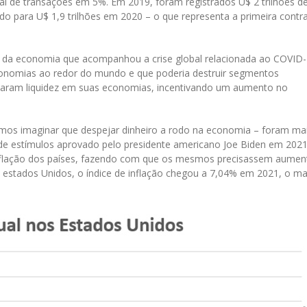
l de transações em 5%. Em 2019, foram registrados U$ 2 trilhões d
 para U$ 1,9 trilhões em 2020 – o que representa a primeira contr
 da economia que acompanhou a crise global relacionada ao COVID-
onomias ao redor do mundo e que poderia destruir segmentos
njetaram liquidez em suas economias, incentivando um aumento no
s imaginar que despejar dinheiro a rodo na economia – foram ma
 de estímulos aprovado pelo presidente americano Joe Biden em 2021
inflação dos países, fazendo com que os mesmos precisassem aumen
 estados Unidos, o índice de inflação chegou a 7,04% em 2021, o ma