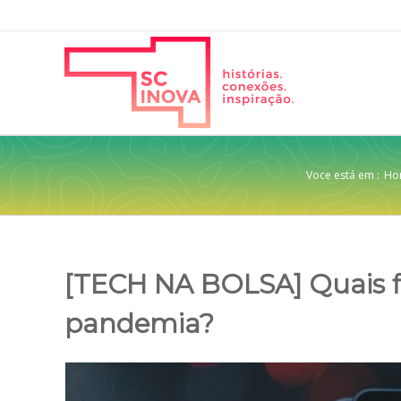
Voce está em :
Ho
[TECH NA BOLSA] Quais fi
pandemia?
View
Larger