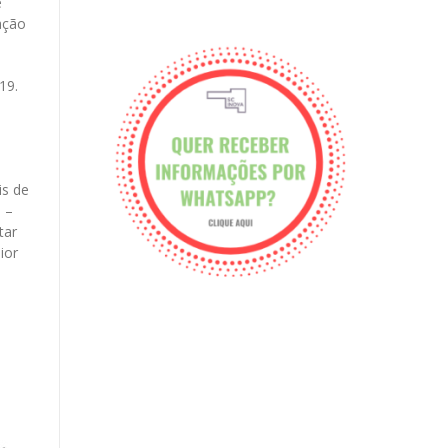
e
ação
19.
is de
 –
tar
ior