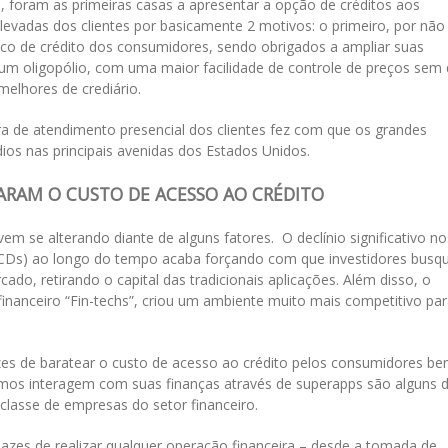
 foram as primeiras casas a apresentar a opção de créditos aos
levadas dos clientes por basicamente 2 motivos: o primeiro, por não
sco de crédito dos consumidores, sendo obrigados a ampliar suas
um oligopólio, com uma maior facilidade de controle de preços sem
elhores de crediário.
ra de atendimento presencial dos clientes fez com que os grandes
os nas principais avenidas dos Estados Unidos.
ARAM O CUSTO DE ACESSO AO CRÉDITO
m se alterando diante de alguns fatores. O declínio significativo no
s (CDs) ao longo do tempo acaba forçando com que investidores bus
do, retirando o capital das tradicionais aplicações. Além disso, o
inanceiro “Fin-techs”, criou um ambiente muito mais competitivo pa
zes de baratear o custo de acesso ao crédito pelos consumidores b
s interagem com suas finanças através de superapps são alguns 
lasse de empresas do setor financeiro.
azes de realizar qualquer operação financeira – desde a tomada de