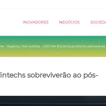
INOVADORES
NEGÓCIOS
SOCIED
me
-
Negócios
,
Tech na Bolsa
-
[TECH NA BOLSA] Quais fintechs sobreviverã
ntechs sobreviverão ao pós-