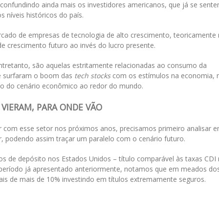
onfundindo ainda mais os investidores americanos, que já se sent
 níveis históricos do país.
ercado de empresas de tecnologia de alto crescimento, teoricamente
de crescimento futuro ao invés do lucro presente.
entretanto, são aquelas estritamente relacionadas ao consumo da
ue surfaram o boom das
tech stocks
com os estímulos na economia,
ão do cenário econômico ao redor do mundo.
 VIERAM, PARA ONDE VÃO
 com esse setor nos próximos anos, precisamos primeiro analisar 
, podendo assim traçar um paralelo com o cenário futuro.
ados de depósito nos Estados Unidos – título comparável às taxas CDI
o período já apresentado anteriormente, notamos que em meados do
is de mais de 10% investindo em títulos extremamente seguros.