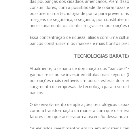
das poupanças dos cidadãos americanos. Além disso,
consumidores, com a possibilidade de cobrar taxas e
possuírem uma tecnologia de ponta para prever o ri
margens de segurança; o segundo, por constituírem 
necessariamente os clientes migrassem por opções m
Essa concentração de riqueza, aliada com uma cultu
bancos construíssem os maiores e mais bonitos prédi
TECNOLOGIAS BARATE
Atualmente, o cenário de dominação dos “bancões” ve
ganhos reais ao se investir em títulos mais seguro
por opções mais rentáveis em outras esferas do merca
surgimento de empresas de tecnologia para o setor f
bancos.
O desenvolvimento de aplicações tecnológicas capa
como a transformação da maneira com que os mesmo
fatores com que aceleraram a ascensão dessa nova c
Os elevados investimentos em UX em aplicativos cap