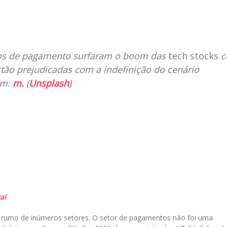
il
eios de pagamento surfaram o boom das
tech stocks
tão prejudicadas com a indefinição do cenário
em:
m.
(
Unsplash
)
al
r o rumo de inúmeros setores. O setor de pagamentos não foi uma