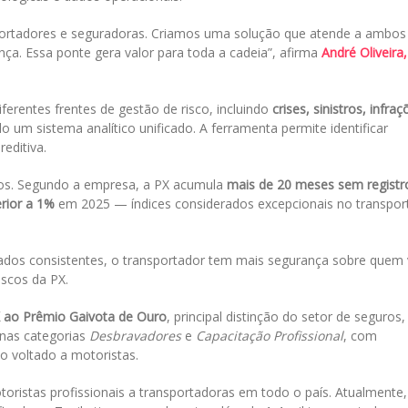
sportadores e seguradoras. Criamos uma solução que atende a ambos
nça. Essa ponte gera valor para toda a cadeia”, afirma
André Oliveira,
iferentes frentes de gestão de risco, incluindo
crises, sinistros, infra
o um sistema analítico unificado. A ferramenta permite identificar
editiva.
vos. Segundo a empresa, a PX acumula
mais de 20 meses sem registr
erior a 1%
em 2025 — índices considerados excepcionais no transpor
dados consistentes, o transportador tem mais segurança sobre quem 
Riscos da PX.
X ao Prêmio Gaivota de Ouro
, principal distinção do setor de seguros,
nas categorias
Desbravadores
e
Capacitação Profissional
, com
o voltado a motoristas.
toristas profissionais a transportadoras em todo o país. Atualmente