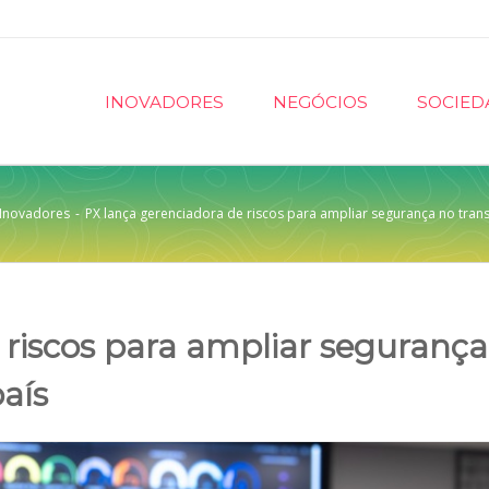
INOVADORES
NEGÓCIOS
SOCIED
Inovadores
-
PX lança gerenciadora de riscos para ampliar segurança no tran
 riscos para ampliar segurança
aís