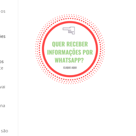
 os
ções
os
te
vai
 na
, são