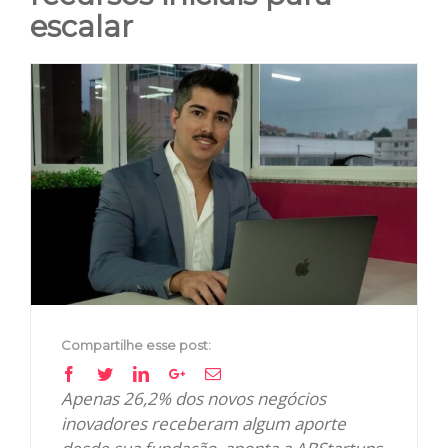
escalar
View
Larger
Image
Compartilhe esse post:
Facebook
Twitter
Linkedin
Google+
Email
Apenas 26,2% dos novos negócios
inovadores receberam algum aporte