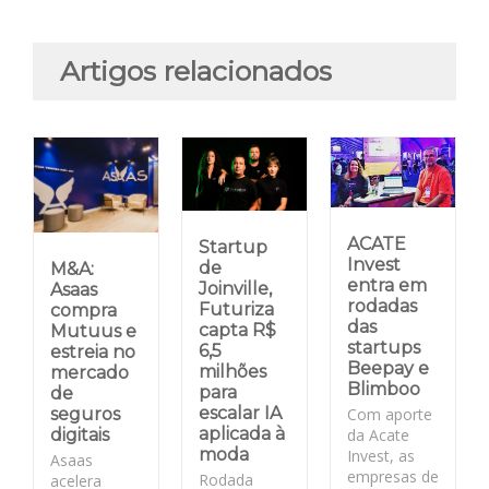
Artigos relacionados
ACATE
Startup
Invest
de
M&A:
entra em
Joinville,
Asaas
rodadas
Futuriza
compra
das
capta R$
Mutuus e
startups
6,5
estreia no
Beepay e
milhões
mercado
Blimboo
para
de
escalar IA
Com aporte
seguros
aplicada à
da Acate
digitais
moda
Invest, as
Asaas
empresas de
Rodada
acelera