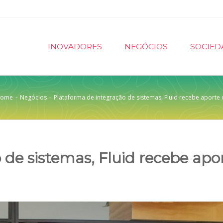
INOVADORES
NEGÓCIOS
SOCIED
ome
-
Negócios
-
Plataforma de integração de sistemas, Fluid recebe aporte 
 de sistemas, Fluid recebe apo