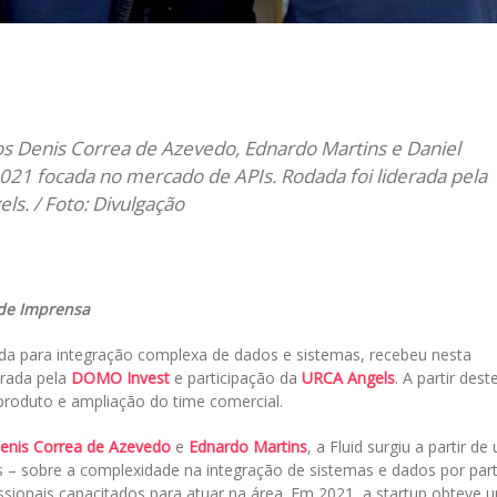
il
os Denis Correa de Azevedo, Ednardo Martins e Daniel
21 focada no mercado de APIs. Rodada foi liderada pela
s. / Foto: Divulgação
 de Imprensa
tada para integração complexa de dados e sistemas, recebeu nesta
erada pela
DOMO Invest
e participação da
URCA Angels
. A partir dest
 produto e ampliação do time comercial.
enis Correa de Azevedo
e
Ednardo Martins
, a Fluid surgiu a partir d
– sobre a complexidade na integração de sistemas e dados por par
ionais capacitados para atuar na área. Em 2021, a startup obteve 