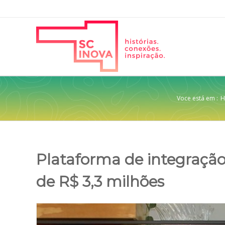
Voce está em :
H
Plataforma de integração
de R$ 3,3 milhões
View
Larger