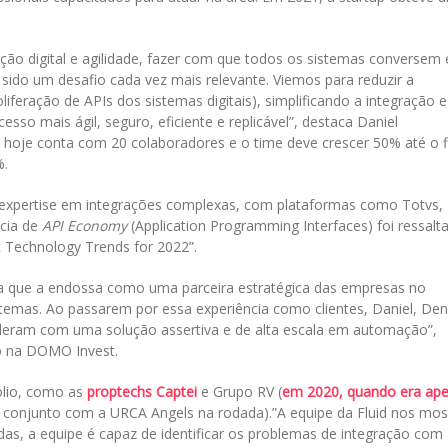
ção digital e agilidade, fazer com que todos os sistemas conversem 
ido um desafio cada vez mais relevante. Viemos para reduzir a
feração de APIs dos sistemas digitais), simplificando a integração e
sso mais ágil, seguro, eficiente e replicável”, destaca Daniel
 hoje conta com 20 colaboradores e o time deve crescer 50% até o f
%.
 expertise em integrações complexas, com plataformas como Totvs,
ncia de
API Economy
(Application Programming Interfaces) foi ressalt
c Technology Trends for 2022”.
gia que a endossa como uma parceira estratégica das empresas no
stemas. Ao passarem por essa experiência como clientes, Daniel, Den
eram com uma solução assertiva e de alta escala em automação”,
io na DOMO Invest.
ólio, como as
proptechs Captei
e Grupo RV (
em 2020, quando era ap
onjunto com a URCA Angels na rodada).”A equipe da Fluid nos mos
das, a equipe é capaz de identificar os problemas de integração com