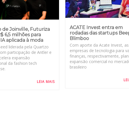
ACATE Invest entra em
 de Joinville, Futuriza
rodadas das startups Bee
$ 6,5 milhões para
Blimboo
 IA aplicada à moda
Com aporte da Acate Invest, as
eed liderada pela Quartzo
empresas de tecnologia para va
com participação de Antler e
finanças, respectivamente, pla
acelera expansão
expansão comercial no mercad
onal da fashion tech
brasileiro
se.
LE
LEIA MAIS