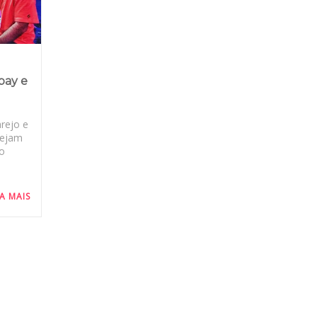
pay e
rejo e
nejam
o
IA MAIS