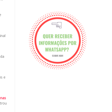
e
inal
ada
is e
enas
trou