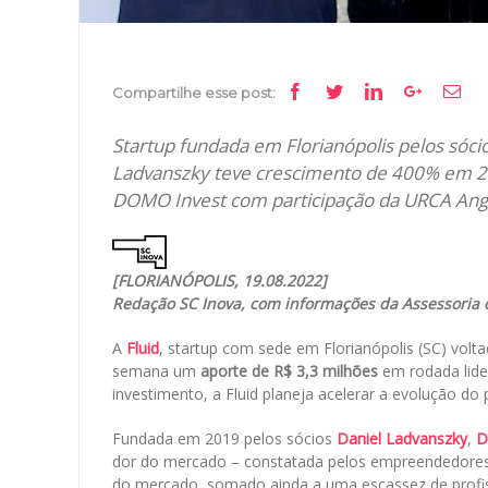
Facebook
Twitter
Linkedin
Google+
Ema
Compartilhe esse post:
Startup fundada em Florianópolis pelos sóci
Ladvanszky teve crescimento de 400% em 20
DOMO Invest com participação da URCA Angel
[FLORIANÓPOLIS, 19.08.2022]
Redação SC Inova, com informações da Assessoria
A
Fluid
, startup com sede em Florianópolis (SC) vol
semana um
aporte de R$ 3,3 milhões
em rodada lid
investimento, a Fluid planeja acelerar a evolução do
Fundada em 2019 pelos sócios
Daniel Ladvanszky
,
D
dor do mercado – constatada pelos empreendedores 
do mercado, somado ainda a uma escassez de profiss