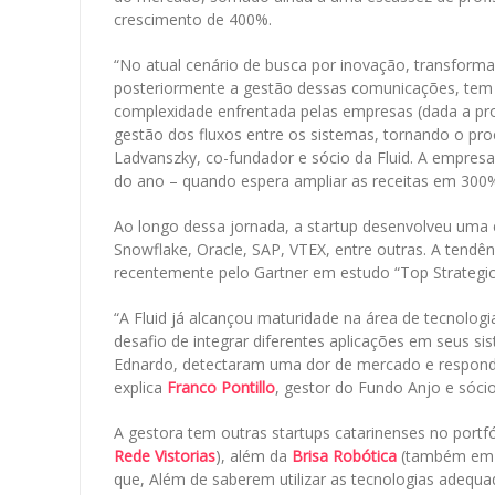
crescimento de 400%.
“No atual cenário de busca por inovação, transforma
posteriormente a gestão dessas comunicações, tem s
complexidade enfrentada pelas empresas (dada a proli
gestão dos fluxos entre os sistemas, tornando o proce
Ladvanszky, co-fundador e sócio da Fluid. A empresa
do ano – quando espera ampliar as receitas em 300
Ao longo dessa jornada, a startup desenvolveu uma
Snowflake, Oracle, SAP, VTEX, entre outras. A tendê
recentemente pelo Gartner em estudo “Top Strategi
“A Fluid já alcançou maturidade na área de tecnolo
desafio de integrar diferentes aplicações em seus si
Ednardo, detectaram uma dor de mercado e respond
explica
Franco Pontillo
, gestor do Fundo Anjo e sóc
A gestora tem outras startups catarinenses no portf
Rede Vistorias
), além da
Brisa Robótica
(também em c
que, Além de saberem utilizar as tecnologias adequa