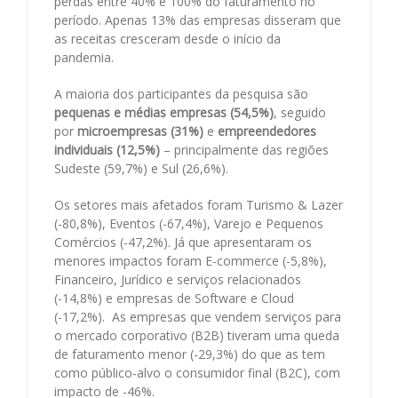
perdas entre 40% e 100% do faturamento no
período. Apenas 13% das empresas disseram que
as receitas cresceram desde o início da
pandemia.
A maioria dos participantes da pesquisa são
pequenas e médias empresas (54,5%)
, seguido
por
microempresas (31%)
e
empreendedores
individuais (12,5%)
– principalmente das regiões
Sudeste (59,7%) e Sul (26,6%).
Os setores mais afetados foram Turismo & Lazer
(-80,8%), Eventos (-67,4%), Varejo e Pequenos
Comércios (-47,2%). Já que apresentaram os
menores impactos foram E-commerce (-5,8%),
Financeiro, Jurídico e serviços relacionados
(-14,8%) e empresas de Software e Cloud
(-17,2%). As empresas que vendem serviços para
o mercado corporativo (B2B) tiveram uma queda
de faturamento menor (-29,3%) do que as tem
como público-alvo o consumidor final (B2C), com
impacto de -46%.