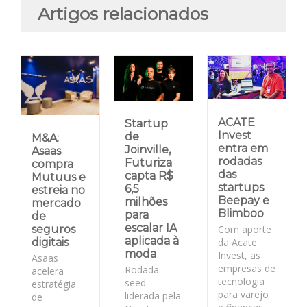
Artigos relacionados
ACATE
Startup
Invest
de
M&A:
entra em
Joinville,
Asaas
rodadas
Futuriza
compra
das
capta R$
Mutuus e
startups
6,5
estreia no
Beepay e
milhões
mercado
Blimboo
para
de
escalar IA
Com aporte
seguros
aplicada à
da Acate
digitais
moda
Invest, as
Asaas
empresas de
Rodada
acelera
tecnologia
seed
estratégia
para varejo
liderada pela
de