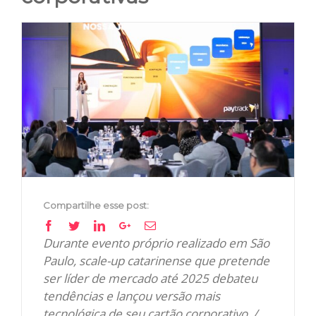
View
Larger
Image
Compartilhe esse post:
Facebook
Twitter
Linkedin
Google+
Email
Durante evento próprio realizado em São
Paulo, scale-up catarinense que pretende
ser líder de mercado até 2025 debateu
tendências e lançou versão mais
tecnológica de seu cartão corporativo. /