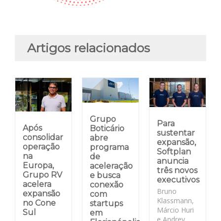
Artigos relacionados
Grupo
Para
Após
Boticário
sustentar
consolidar
abre
expansão,
operação
programa
Softplan
na
de
anuncia
Europa,
aceleração
três novos
Grupo RV
e busca
executivos
acelera
conexão
Bruno
expansão
com
Klassmann,
no Cone
startups
Márcio Huri
Sul
em
e Andrey