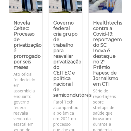
Novela
Governo
Healthtechs
Ceitec:
federal
contra a
Processo
cria grupo
Covid-19:
de
de
reportagem
privatização
trabalho
do SC
é
para
Inova é
prorrogado
reavaliar
destaque
por seis
privatização
no 2º
meses
do
Prêmio
CEITEC e
Fapesc de
Ato oficial
política
Jornalismo
foi decidido
nacional
em CTI
em
de
assembleia
Série de
semicondutores
enquanto
reportagens
governo
Farol Tech
sobre
federal
acompanhou
startups de
reavalia
a polêmica
saúde que
venda da
em 2021 no
inovaram
estatal em
processo
durante a
grupo de
que chegou
pandemia