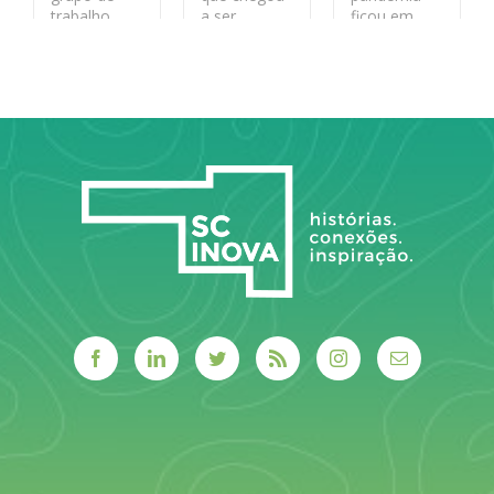
trabalho.
a ser
ficou em
anulado e
segundo
depois
lugar no
LEIA MAIS
reaberto por
prêmio da
duas
fundação de
decisões do
tecnologia
Tribunal de
de SC
Contas da
União.
LEIA MAIS
LEIA MAIS