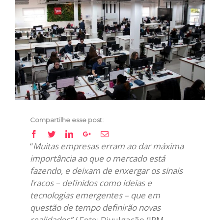
View
Larger
Image
Compartilhe esse post:
Facebook
Twitter
Linkedin
Google+
Email
“
Muitas empresas erram ao dar máxima
importância ao que o mercado está
fazendo, e deixam de enxergar os sinais
fracos – definidos como ideias e
tecnologias emergentes – que em
questão de tempo definirão novas
realidades”
/ Foto: Divulgação (IPM