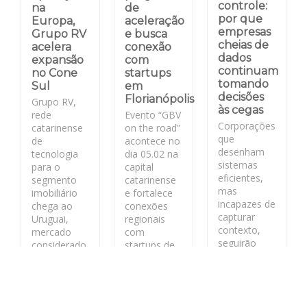
controle:
na
de
por que
Europa,
aceleração
empresas
Grupo RV
e busca
cheias de
acelera
conexão
dados
expansão
com
continuam
no Cone
startups
tomando
Sul
em
decisões
Florianópolis
Grupo RV,
às cegas
rede
Evento “GBV
Corporações
catarinense
on the road”
que
de
acontece no
desenham
tecnologia
dia 05.02 na
sistemas
para o
capital
eficientes,
segmento
catarinense
mas
imobiliário
e fortalece
incapazes de
chega ao
conexões
capturar
Uruguai,
regionais
contexto,
mercado
com
seguirão
considerado
startups de
rápidas no
estratégico
base
curto prazo
pela
tecnológica
e frágeis no
segurança
longo.
jurídica
LEIA MAIS