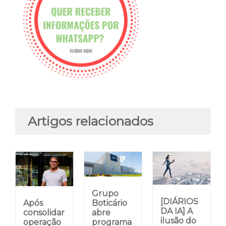
Artigos relacionados
Grupo
[DIÁRIOS
Após
Boticário
DA IA] A
consolidar
abre
ilusão do
operação
programa