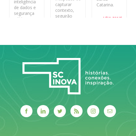
inteligência
capturar
Catarina.
de dados e
contexto,
segurança
seguirão
LEIA MAIS
pública no
rápidas no
estado
curto prazo
e frágeis no
LEIA MAIS
longo.
LEIA MAIS