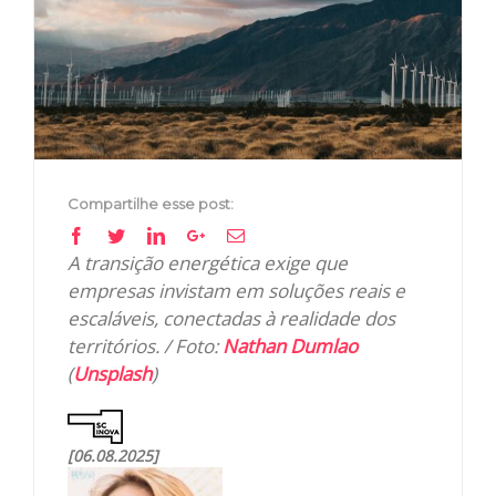
Image
Compartilhe esse post:
Facebook
Twitter
Linkedin
Google+
Email
A transição energética exige que
empresas invistam em soluções reais e
escaláveis, conectadas à realidade dos
territórios. / Foto:
Nathan Dumlao
(
Unsplash
)
[06.08.2025]