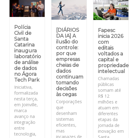
Polícia
[DIÁRIOS
Fapesc
Civil de
DA IA] A
inicia 2026
Santa
ilusão do
com
Catarina
controle:
editais
inaugura
por que
voltados a
laboratório
empresas
capital e
de análise
cheias de
propriedade
de dados
dados
intelectual
no Ágora
continuam
Chamadas
Tech Park
tomando
públicas
Iniciativa,
decisões
somam até
formalizada
às cegas
R$ 12
nesta terça,
Corporações
milhões e
em Joinville,
que
atuam em
marca
desenham
diferentes
avanço na
sistemas
etapas da
integração
eficientes,
jornada de
entre
mas
inovação em
tecnologia,
incapazes de
Santa