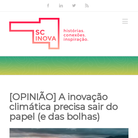
Facebook
Linkedin
Twitter
Rss
[OPINIÃO] A inovação
climática precisa sair do
papel (e das bolhas)
View
Larger