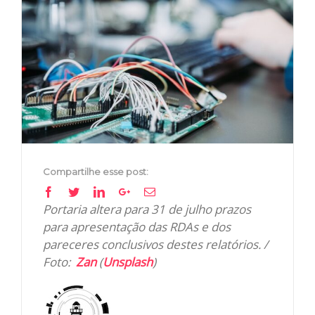
View
Larger
Image
Compartilhe esse post:
Facebook
Twitter
Linkedin
Google+
Email
Portaria altera para 31 de julho prazos
para apresentação das RDAs e dos
pareceres conclusivos destes relatórios. /
Foto:
Zan
(
Unsplash
)