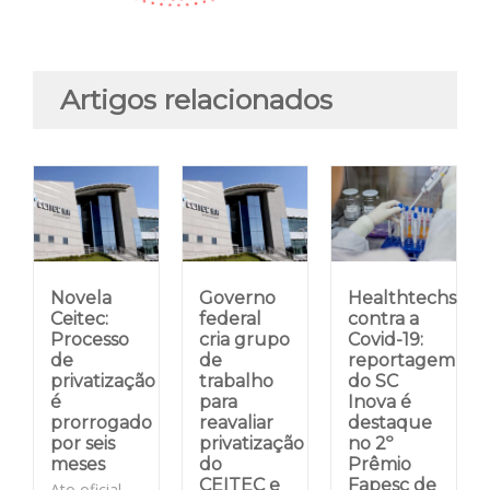
Artigos relacionados
Novela
Governo
Healthtechs
Ceitec:
federal
contra a
Processo
cria grupo
Covid-19:
de
de
reportagem
privatização
trabalho
do SC
é
para
Inova é
prorrogado
reavaliar
destaque
por seis
privatização
no 2º
meses
do
Prêmio
CEITEC e
Fapesc de
Ato oficial