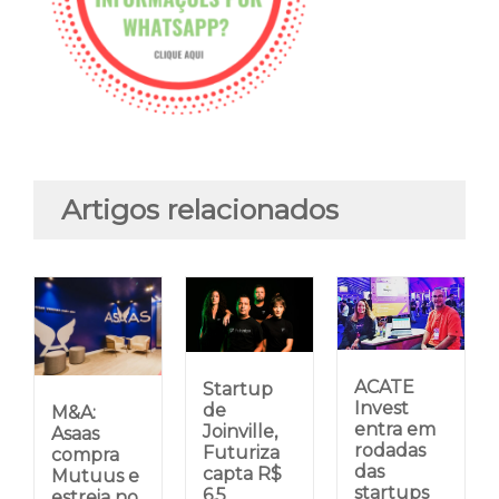
Artigos relacionados
ACATE
Startup
Invest
de
M&A:
entra em
Joinville,
Asaas
rodadas
Futuriza
compra
das
capta R$
Mutuus e
startups
6,5
estreia no