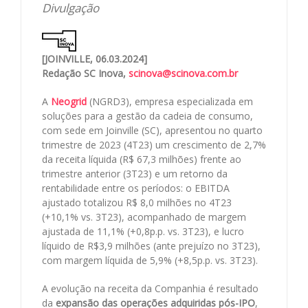
Divulgação
[JOINVILLE, 06.03.2024]
Redação SC Inova,
scinova@scinova.com.br
A
Neogrid
(NGRD3), empresa especializada em
soluções para a gestão da cadeia de consumo,
com sede em Joinville (SC), apresentou no quarto
trimestre de 2023 (4T23) um crescimento de 2,7%
da receita líquida (R$ 67,3 milhões) frente ao
trimestre anterior (3T23) e um retorno da
rentabilidade entre os períodos: o EBITDA
ajustado totalizou R$ 8,0 milhões no 4T23
(+10,1% vs. 3T23), acompanhado de margem
ajustada de 11,1% (+0,8p.p. vs. 3T23), e lucro
líquido de R$3,9 milhões (ante prejuízo no 3T23),
com margem líquida de 5,9% (+8,5p.p. vs. 3T23).
A evolução na receita da Companhia é resultado
da
expansão das operações adquiridas pós-IPO
,