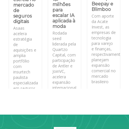
Beepay e
milhões
mercado
Blimboo
para
de
escalar IA
Com aporte
seguros
aplicada à
da Acate
digitais
moda
Invest, as
Asaas
empresas de
Rodada
acelera
tecnologia
seed
estratégia
para varejo
liderada pela
de
e finanças,
Quartzo
aquisições e
respectivamente,
Capital, com
amplia
planejam
participação
portfólio
expansão
de Antler e
com
comercial no
JoinVC,
insurtech
mercado
acelera
paulista
brasileiro
expansão
especializada
internacional
em seguros
da fashion
para PMEs
LEIA MAIS
tech
catarinense.
LEIA MAIS
LEIA MAIS