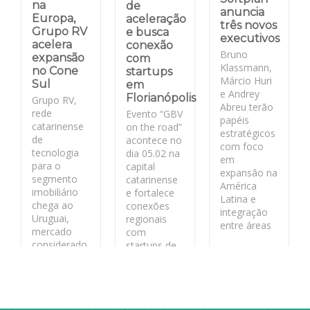
na
de
anuncia
Europa,
aceleração
três novos
Grupo RV
e busca
executivos
acelera
conexão
Bruno
expansão
com
Klassmann,
no Cone
startups
Márcio Huri
Sul
em
e Andrey
Florianópolis
Grupo RV,
Abreu terão
rede
Evento “GBV
papéis
catarinense
on the road”
estratégicos
de
acontece no
com foco
tecnologia
dia 05.02 na
em
para o
capital
expansão na
segmento
catarinense
América
imobiliário
e fortalece
Latina e
chega ao
conexões
integração
Uruguai,
regionais
entre áreas
mercado
com
considerado
startups de
LEIA MAIS
estratégico
base
pela
tecnológica
segurança
jurídica
LEIA MAIS