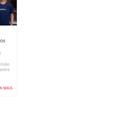
vos
e
ansão
 entre
IA MAIS