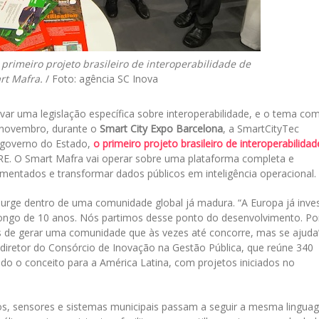
primeiro projeto brasileiro de interoperabilidade de
rt Mafra.
/ Foto: agência SC Inova
rovar uma legislação específica sobre interoperabilidade, e o tema co
de novembro, durante o
Smart City Expo Barcelona
, a SmartCityTec
o governo do Estado,
o primeiro projeto brasileiro de interoperabilidad
E. O Smart Mafra vai operar sobre uma plataforma completa e
gmentados e transformar dados públicos em inteligência operacional.
 surge dentro de uma comunidade global já madura. “A Europa já inves
ongo de 10 anos. Nós partimos desse ponto do desenvolvimento. Po
as de gerar uma comunidade que às vezes até concorre, mas se ajuda
diretor do Consórcio de Inovação na Gestão Pública, que reúne 340
indo o conceito para a América Latina, com projetos iniciados no
os, sensores e sistemas municipais passam a seguir a mesma lingu