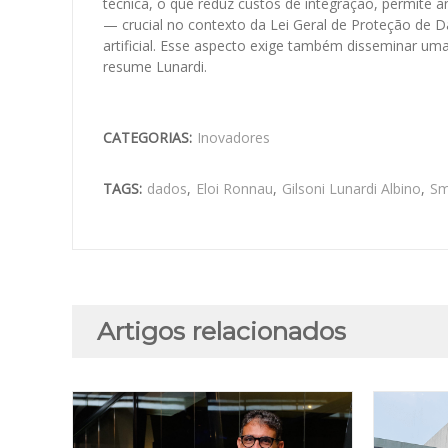
técnica, o que reduz custos de integração, permite a
— crucial no contexto da Lei Geral de Proteção de Da
artificial. Esse aspecto exige também disseminar um
resume Lunardi.
CATEGORIAS:
Inovadores
TAGS:
dados
,
Eloi Ronnau
,
Gilsoni Lunardi Albino
,
Sm
Artigos relacionados