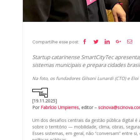
Facebook
Twitter
Linkedin
Google+
Ema
Compartilhe esse post:
Startup catarinense SmartCityTec apresenta
sistemas municipais e prepara cidades brasi
Na foto, os fundadores Gilsoni Lunardi (CTO) e Eloi
[19.11.2025]
Por
Fabrício Umpierres
, editor –
scinova@scinova.co
Um dos desafios centrais da gestão pública digital 
sobre o território — mobilidade, clima, obras, segura
Esses sistemas, em geral, não “conversam” entre si, o
políticas públicas.