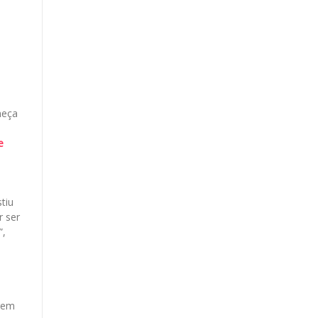
meça
e
tiu
r ser
”,
agem