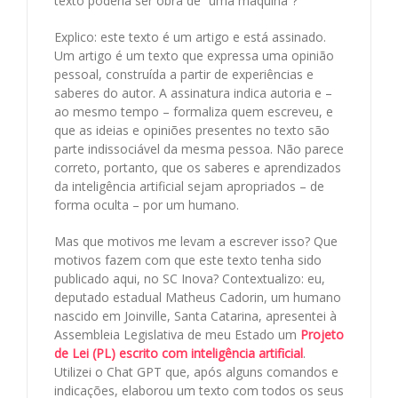
texto poderia ser obra de “uma máquina”?
Explico: este texto é um artigo e está assinado.
Um artigo é um texto que expressa uma opinião
pessoal, construída a partir de experiências e
saberes do autor. A assinatura indica autoria e –
ao mesmo tempo – formaliza quem escreveu, e
que as ideias e opiniões presentes no texto são
parte indissociável da mesma pessoa. Não parece
correto, portanto, que os saberes e aprendizados
da inteligência artificial sejam apropriados – de
forma oculta – por um humano.
Mas que motivos me levam a escrever isso? Que
motivos fazem com que este texto tenha sido
publicado aqui, no SC Inova? Contextualizo: eu,
deputado estadual Matheus Cadorin, um humano
nascido em Joinville, Santa Catarina, apresentei à
Assembleia Legislativa de meu Estado um
Projeto
de Lei (PL) escrito com inteligência
artificial
.
Utilizei o Chat GPT que, após alguns comandos e
indicações, elaborou um texto com todos os seus