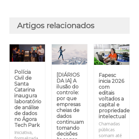
Artigos relacionados
Polícia
[DIÁRIOS
Fapesc
Civil de
DA IA] A
inicia 2026
Santa
ilusão do
com
Catarina
controle:
editais
inaugura
por que
voltados a
laboratório
empresas
capital e
de análise
cheias de
propriedade
de dados
dados
intelectual
no Ágora
continuam
Chamadas
Tech Park
tomando
públicas
Iniciativa,
decisões
somam até
formalizada