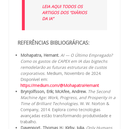
LEIA AQUI TODOS OS
ARTIGOS DOS “DIÁRIOS
DA IA”
REFERÊNCIAS BIBLIOGRÁFICAS:
Mohapatra, Hemant.
AI — O Último Empregado?
Como os gastos de CAPEX em IA das bigtechs
remodelarão as futuras estruturas de custos
corporativos.
Medium, Novembro de 2024.
Disponível em:
https://medium.com/@MohapatraHemant
Brynjolfsson, Erik; McAfee, Andrew.
The Second
Machine Age: Work, Progress, and Prosperity in a
Time of Brilliant Technologies.
W. W. Norton &
Company, 2014. Explora como tecnologias
avançadas estão transformando produtividade e
trabalho.
Davenport, Thomas H.; Kirby, Julia.
Only Humans