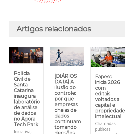
Artigos relacionados
Polícia
[DIÁRIOS
Fapesc
Civil de
DA IA] A
inicia 2026
Santa
ilusão do
com
Catarina
controle:
editais
inaugura
por que
voltados a
laboratório
empresas
capital e
de análise
cheias de
propriedade
de dados
dados
intelectual
no Ágora
continuam
Chamadas
Tech Park
tomando
públicas
Iniciativa,
decisões