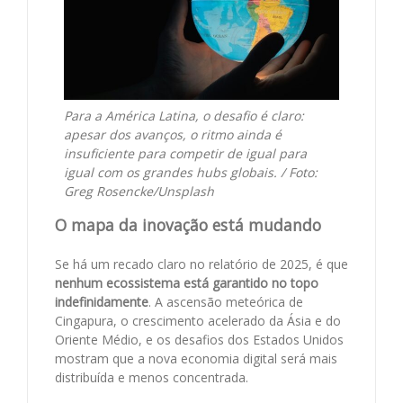
Para a América Latina, o desafio é claro:
apesar dos avanços, o ritmo ainda é
insuficiente para competir de igual para
igual com os grandes hubs globais. / Foto:
Greg Rosencke/Unsplash
O mapa da inovação está mudando
Se há um recado claro no relatório de 2025, é que
nenhum ecossistema está garantido no topo
indefinidamente
. A ascensão meteórica de
Cingapura, o crescimento acelerado da Ásia e do
Oriente Médio, e os desafios dos Estados Unidos
mostram que a nova economia digital será mais
distribuída e menos concentrada.