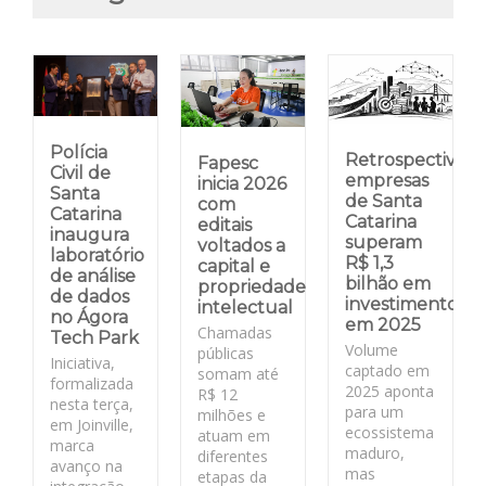
Polícia
Retrospectiva:
Fapesc
Civil de
empresas
inicia 2026
Santa
de Santa
com
Catarina
Catarina
editais
inaugura
superam
voltados a
laboratório
R$ 1,3
capital e
de análise
bilhão em
propriedade
de dados
investimentos
intelectual
no Ágora
em 2025
Chamadas
Tech Park
Volume
públicas
Iniciativa,
captado em
somam até
formalizada
2025 aponta
R$ 12
nesta terça,
para um
milhões e
em Joinville,
ecossistema
atuam em
marca
maduro,
diferentes
avanço na
mas
etapas da