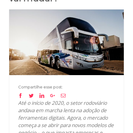
View
Larger
Image
Compartilhe esse post:
Facebook
Twitter
Linkedin
Google+
Email
Até o início de 2020, o setor rodoviário
andava em marcha lenta na adoção de
ferramentas digitais. Agora, o mercado
começa a se abrir para novos modelos de
negócio – o que impacta empresas e