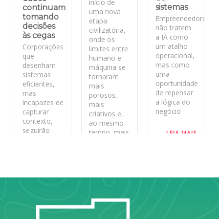
início de
sistemas
continuam
uma nova
tomando
Empreendedores:
etapa
decisões
não tratem
civilizatória,
às cegas
a IA como
onde os
um atalho
Corporações
limites entre
operacional,
que
humano e
mas como
desenham
máquina se
uma
sistemas
tornaram
oportunidade
eficientes,
mais
de repensar
mas
porosos,
a lógica do
incapazes de
mais
negócio
capturar
criativos e,
contexto,
ao mesmo
seguirão
tempo, mais
LEIA MAIS
rápidas no
desafiadores.
curto prazo
e frágeis no
LEIA MAIS
longo.
LEIA MAIS