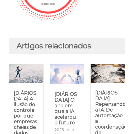
Artigos relacionados
[DIÁRIOS
[DIÁRIOS
[DIÁRIOS
DA IA]
DA IA] A
DA IA] O
Repensando
ilusão do
ano em
a IA: De
controle:
que a IA
automação
por que
acelerou
a
empresas
o futuro
coordenação
cheias de
2025 foi o
de
dados