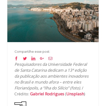
Image
Compartilhe esse post:
Facebook
Twitter
Linkedin
Google+
Email
Pesquisadores da Universidade Federal
de Santa Catarina dedicam a 13ª edição
da publicação aos ambientes inovadores
no Brasil e mundo afora – entre eles
Florianópolis, a “Ilha do Silício” (foto).
/
Crédito:
Gabriel Rodrigues
(
Unsplash
)