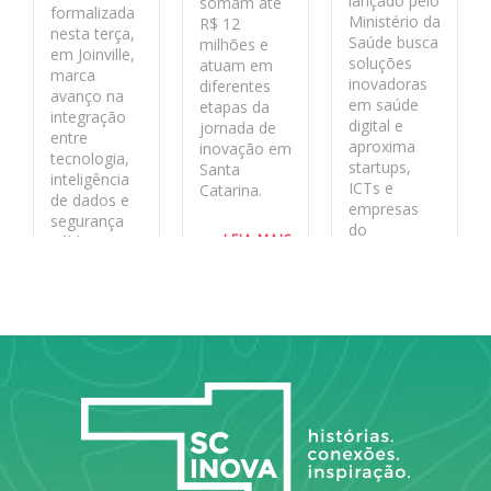
lançado pelo
somam até
formalizada
Ministério da
R$ 12
nesta terça,
Saúde busca
milhões e
em Joinville,
soluções
atuam em
marca
inovadoras
diferentes
avanço na
em saúde
etapas da
integração
digital e
jornada de
entre
aproxima
inovação em
tecnologia,
startups,
Santa
inteligência
ICTs e
Catarina.
de dados e
empresas
segurança
do
LEIA MAIS
pública no
ecossistema
estado
de inovação
aos desafios
LEIA MAIS
reais do
sistema
público.
LEIA MAIS