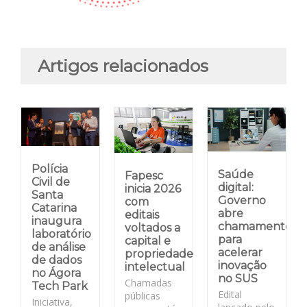
Artigos relacionados
Polícia
Saúde
Fapesc
Civil de
digital:
inicia 2026
Santa
Governo
com
Catarina
abre
editais
inaugura
chamamento
voltados a
laboratório
para
capital e
de análise
acelerar
propriedade
de dados
inovação
intelectual
no Ágora
no SUS
Chamadas
Tech Park
Edital
públicas
Iniciativa,