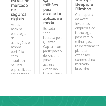
startups
6,5
estreia no
Beepay e
milhões
mercado
Blimboo
para
de
escalar IA
Com aporte
seguros
aplicada à
da Acate
digitais
moda
Invest, as
Asaas
empresas de
Rodada
acelera
tecnologia
seed
estratégia
para varejo
liderada pela
de
e finanças,
Quartzo
aquisições e
respectivamente,
Capital, com
amplia
planejam
participação
portfólio
expansão
de Antler e
com
comercial no
JoinVC,
insurtech
mercado
acelera
paulista
brasileiro
expansão
especializada
internacional
em seguros
da fashion
para PMEs
LEIA MAIS
tech
catarinense.
LEIA MAIS
LEIA MAIS