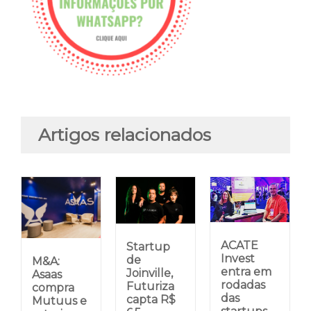
Artigos relacionados
ACATE
Startup
Invest
de
M&A:
entra em
Joinville,
Asaas
rodadas
Futuriza
compra
das
capta R$
Mutuus e