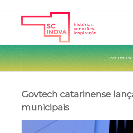
Voce está em :
Govtech catarinense lança
municipais
View
Larger