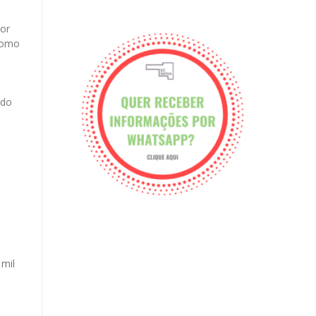
por
 como
 do
 mil