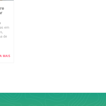
bre
ar
a
ras em
ps,
ma de
IA MAIS