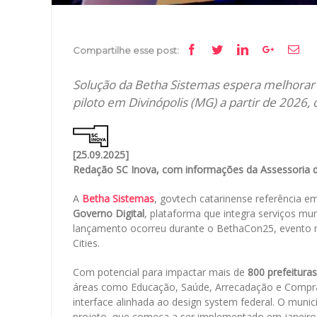
Facebook
Twitter
Linkedin
Google+
Ema
Compartilhe esse post:
Solução da Betha Sistemas espera melhorar
piloto em Divinópolis (MG) a partir de 2026,
[25.09.2025]
Redação SC Inova, com informações da Assessoria 
A
Betha Sistemas
, govtech catarinense referência e
Governo Digital
, plataforma que integra serviços mun
lançamento ocorreu durante o BethaCon25, evento 
Cities.
Com potencial para impactar mais de
800 prefeitura
áreas como Educação, Saúde, Arrecadação e Compras
interface alinhada ao design system federal. O municí
projeto, que começa a ser implementado em janeiro