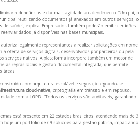
eliminar redundâncias e dar mais agilidade ao atendimento. “Um pai, 
e municipal reutilizando documentos já anexados em outros serviços,
 de saúde”, explica. Empresários também poderão emitir certidões
reenviar dados já disponíveis nas bases municipais.
e autoriza legalmente representantes a realizar solicitações em nome
 a oferta de serviços digitais, desenvolvidos por parceiros ou pela
dos serviços nativos. A plataforma incorpora também um motor de
me as regras locais e gestão documental integrada, que permite
s áreas.
 construído com arquitetura escalável e segura, integrando-se
nfraestrutura cloud-native
, criptografia em trânsito e em repouso,
rmidade com a LGPD. “Todos os serviços são auditáveis, garantindo
stemas
está presente em 22 estados brasileiros, atendendo mais de 3
m hoje um portfólio de 69 soluções para gestão pública, impactando