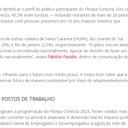
dentificar o perfil do público participante do Floripa Conecta. Dos c
necta, 45,7% eram turistas — incluindo visitantes de mais de 20 país
ntrevistas com pessoas presentes em 10 dos maiores eventos que
era de outras cidades de Santa Catarina (54,8%), Rio Grande do Sul
 (3%) e Rio de Janeiro (2,5%), respectivamente. “O plano era ser aind
a marca reconhecida nacionalmente. Apesar do desafio de fazer um
do nacionalmente”, avalia
Fabrício Faustin
, diretor de comunicação d
va. Olhando para o futuro num médio prazo, é muito bom saber que a
 pensar futuro de maneira sustentável por meio do empreendedorism
 POSTOS DE TRABALHO
egaram a programação do Floripa Conecta 2023, foram criadas mais
do somente na amostra analisada. A dimensão real do impacto pod
Cadastro Geral de Empregados e Desempregados (Caged) do mês de