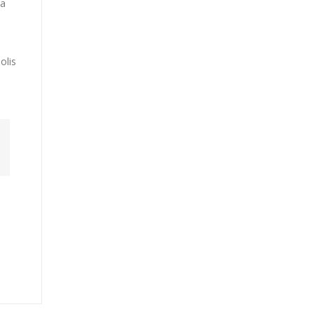
ca
olis