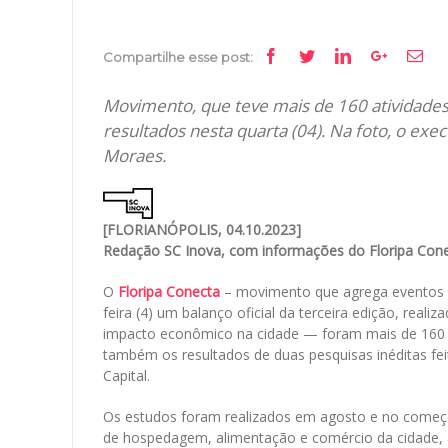
Facebook
Twitter
Linkedin
Google+
Ema
Compartilhe esse post:
Movimento, que teve mais de 160 atividades
resultados nesta quarta (04). Na foto, o exe
Moraes.
[FLORIANÓPOLIS, 04.10.2023]
Redação SC Inova, com informações do Floripa Con
O
Floripa Conecta
– movimento que agrega eventos e 
feira (4) um balanço oficial da terceira edição, rea
impacto econômico na cidade — foram mais de 160
também os resultados de duas pesquisas inéditas fei
Capital.
Os estudos foram realizados em agosto e no come
de hospedagem, alimentação e comércio da cidade, alé