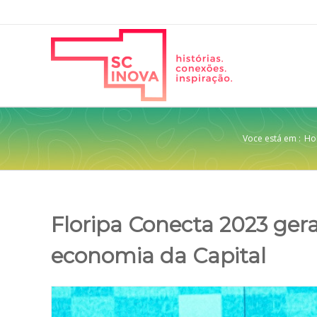
Voce está em :
Ho
Floripa Conecta 2023 ger
economia da Capital
View
Larger