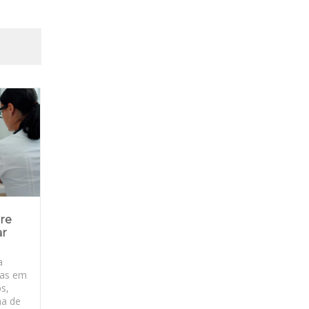
bre
ar
a
ras em
ps,
ma de