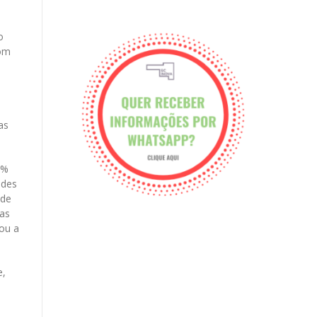
o
com
as
4%
ades
 de
as
ou a
e,