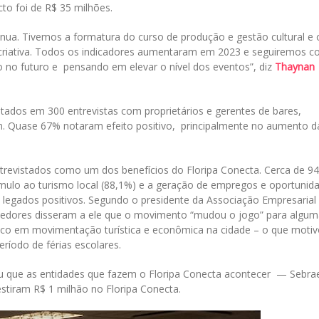
to foi de R$ 35 milhões.
ua. Tivemos a formatura do curso de produção e gestão cultural e 
criativa. Todos os indicadores aumentaram em 2023 e seguiremos 
o no futuro e pensando em elevar o nível dos eventos”, diz
Thaynan
tados em 300 entrevistas com proprietários e gerentes de bares,
m. Quase 67% notaram efeito positivo, principalmente no aumento d
revistados como um dos benefícios do Floripa Conecta. Cerca de 9
ímulo ao turismo local (88,1%) e a geração de empregos e oportunid
egados positivos. Segundo o presidente da Associação Empresarial
dedores disseram a ele que o movimento “mudou o jogo” para algum
co em movimentação turística e econômica na cidade – o que motiv
eríodo de férias escolares.
u que as entidades que fazem o Floripa Conecta acontecer — Sebra
estiram R$ 1 milhão no Floripa Conecta.