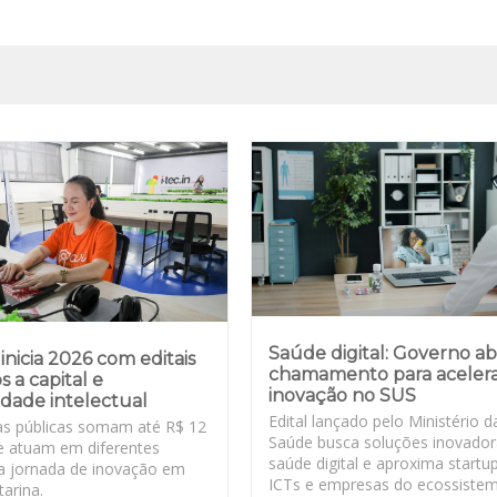
Saúde digital: Governo a
inicia 2026 com editais
chamamento para aceler
s a capital e
inovação no SUS
dade intelectual
Edital lançado pelo Ministério d
s públicas somam até R$ 12
Saúde busca soluções inovado
e atuam em diferentes
saúde digital e aproxima startu
a jornada de inovação em
ICTs e empresas do ecossiste
arina.