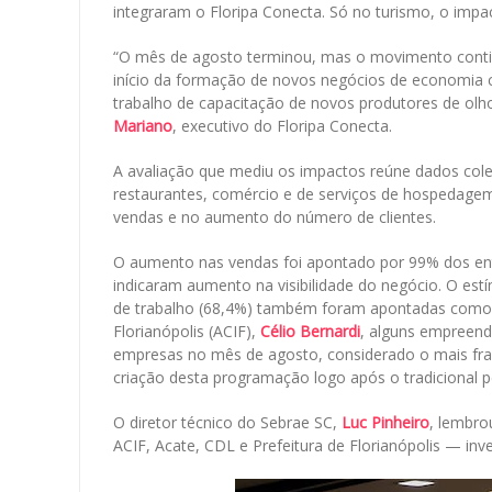
integraram o Floripa Conecta. Só no turismo, o impac
“O mês de agosto terminou, mas o movimento contin
início da formação de novos negócios de economia 
trabalho de capacitação de novos produtores de olh
Mariano
, executivo do Floripa Conecta.
A avaliação que mediu os impactos reúne dados cole
restaurantes, comércio e de serviços de hospedage
vendas e no aumento do número de clientes.
O aumento nas vendas foi apontado por 99% dos ent
indicaram aumento na visibilidade do negócio. O est
de trabalho (68,4%) também foram apontadas como l
Florianópolis (ACIF),
Célio Bernardi
, alguns empreen
empresas no mês de agosto, considerado o mais fra
criação desta programação logo após o tradicional p
O diretor técnico do Sebrae SC,
Luc Pinheiro
, lembro
ACIF, Acate, CDL e Prefeitura de Florianópolis — inv