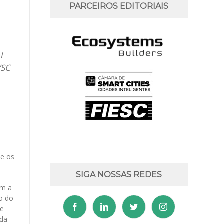
PARCEIROS EDITORIAIS
l
VSC
 e os
SIGA NOSSAS REDES
om a
do do
ue
 da