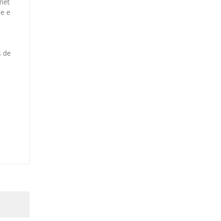
rnet
de e
s de
s