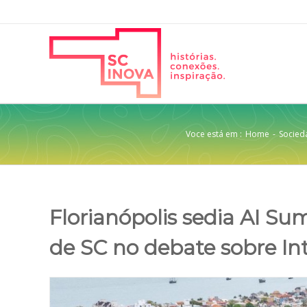
Voce está em :
Home
-
Socied
Florianópolis sedia AI Su
de SC no debate sobre Inte
View
Larger