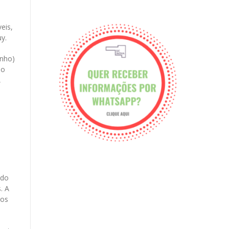
eis,
y.
unho)
do
,
ado
. A
tos