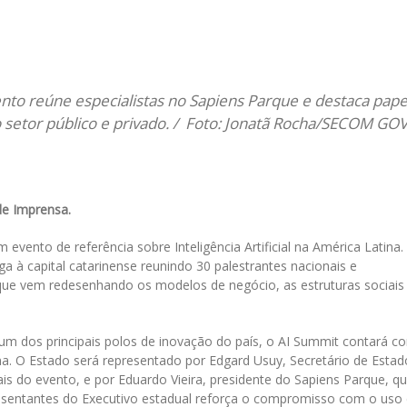
il
nto reúne especialistas no Sapiens Parque e destaca pape
 setor público e privado. / Foto:
Jonatã Rocha/SECOM GO
de Imprensa.
 evento de referência sobre Inteligência Artificial na América Latina.
a à capital catarinense reunindo 30 palestrantes nacionais e
 que vem redesenhando os modelos de negócio, as estruturas sociais
m dos principais polos de inovação do país, o AI Summit contará c
na. O Estado será representado por Edgard Usuy, Secretário de Esta
is do evento, e por Eduardo Vieira, presidente do Sapiens Parque, q
resentantes do Executivo estadual reforça o compromisso com o uso