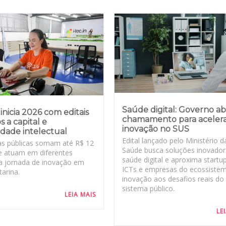
Saúde digital: Governo a
inicia 2026 com editais
chamamento para aceler
s a capital e
inovação no SUS
dade intelectual
Edital lançado pelo Ministério d
s públicas somam até R$ 12
Saúde busca soluções inovado
e atuam em diferentes
saúde digital e aproxima startu
a jornada de inovação em
ICTs e empresas do ecossiste
arina.
inovação aos desafios reais do
sistema público.
LEIA MAIS
LE