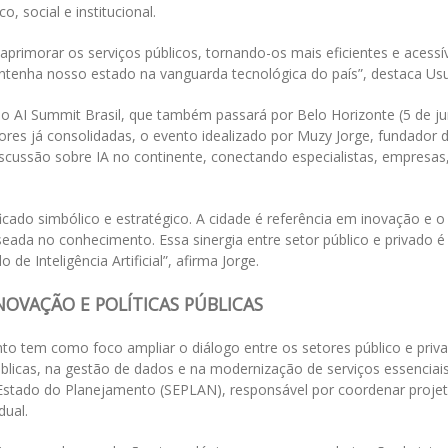
 social e institucional.
imorar os serviços públicos, tornando-os mais eficientes e acessív
enha nosso estado na vanguarda tecnológica do país”, destaca Usu
l do AI Summit Brasil, que também passará por Belo Horizonte (5 de j
ores já consolidadas, o evento idealizado por Muzy Jorge, fundador 
 discussão sobre IA no continente, conectando especialistas, empresas
icado simbólico e estratégico. A cidade é referência em inovação e o
ada no conhecimento. Essa sinergia entre setor público e privado é
e Inteligência Artificial”, afirma Jorge.
NOVAÇÃO E POLÍTICAS PÚBLICAS
to tem como foco ampliar o diálogo entre os setores público e priv
úblicas, na gestão de dados e na modernização de serviços essenciais
 de Estado do Planejamento (SEPLAN), responsável por coordenar proje
dual.