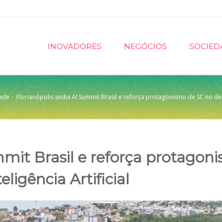
INOVADORES
NEGÓCIOS
SOCIED
ade
-
Florianópolis sedia AI Summit Brasil e reforça protagonismo de SC no deba
mmit Brasil e reforça protagon
ligência Artificial