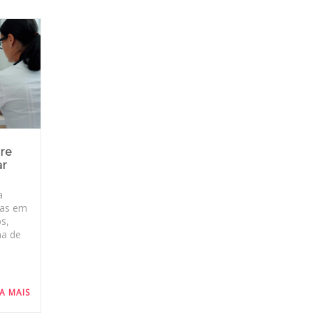
bre
ar
a
ras em
ps,
ma de
IA MAIS