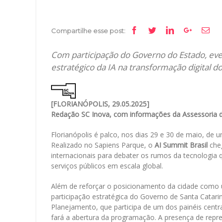
Facebook
Twitter
Linkedin
Google+
Ema
Compartilhe esse post:
Com participação do Governo do Estado, eve
estratégico da IA na transformação digital do
[FLORIANÓPOLIS, 29.05.2025]
Redação SC Inova, com informações da Assessoria 
Florianópolis é palco, nos dias 29 e 30 de maio, de um
Realizado no Sapiens Parque, o
AI Summit Brasil
cheg
internacionais para debater os rumos da tecnologia
serviços públicos em escala global.
Além de reforçar o posicionamento da cidade como u
participação estratégica do Governo de Santa Catari
Planejamento, que participa de um dos painéis centra
fará a abertura da programação. A presença de rep