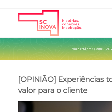
Voce está em :
Home
-
ADV
[OPINIÃO] Experiências to
valor para o cliente
View
Larger