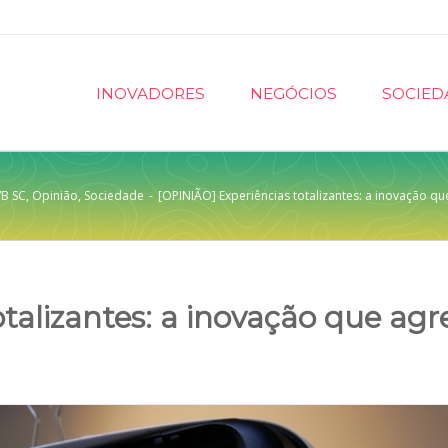
INOVADORES
NEGÓCIOS
SOCIED
B SC
,
Opinião
,
Sociedade
-
[OPINIÃO] Experiências totalizantes: a inovação qu
talizantes: a inovação que ag