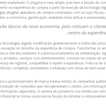
ente implantado. O
phygital
é mais amplo, pois tem a função de com
imento na experiência de compra a partir da inserção da tecnologia dig
gias phygital: aplicativos de compra conectados com as lojas físicas;
entes; e-commerce; gamificação; realidade mista (virtual e aumentada),
são típicos da nova economia, pois colocam o client
centro da experiên
as tecnologias digitais modificaram gradativamente a rotina das pess
 a inovação no desenho da experiência de compra. Transformar os a
ra a vida dos visitantes é a premissa balizadora da ambientação. Sig
as, produtos, serviços com entretenimento. Consiste na criação de a
 desejo de registrar, compartilhar e repetir a experiência. Trata-se de
ncias completas, envolventes e intuitivas com vistas ao bem-estar
ca o posicionamento de marca estava restrito às campanhas publicit
odução de conteúdos que retroalimentam o cliente com informaç
nformações adjacentes. A carreira de jornalismo era restrita aos veíc
ofissional se tornou essencial na função de estreitar o relacioname