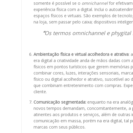
somente é possível se o
omnichannel
for efetivam
experiência física com a digital. Inclui o autoatend
espaços físicos e virtuais. São exemplos de tecnolo
na loja, sem passar pelo caixa; dispositivos intelig
“
Os termos omnichannel e phygital 
Ambientação física e virtual acolhedora e atrativa
: 
era digital a criatividade anda de mãos dadas com
físicos em pontos turísticos que gerem memórias pa
combinar cores, luzes, interações sensoriais, marc
físico ou digital acolhedor e atrativo, suscetível ao
que combinam entretenimento com compras. Experiê
cliente.
Comunicação segmentada:
enquanto na era analógi
novos tempos demandam, concomitantemente, a pr
atinentes aos produtos e serviços, além de outras i
comunicação em massa, porém na era digital, tal pr
marcas com seus públicos.