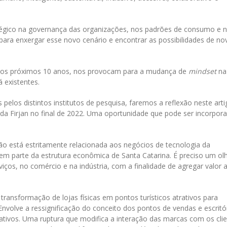
égico na governança das organizações, nos padrões de consumo e 
e para enxergar esse novo cenário e encontrar as possibilidades de no
 os próximos 10 anos, nos provocam para a mudança de
mindset
na
 existentes.
elos distintos institutos de pesquisa, faremos a reflexão neste arti
o da Firjan no final de 2022. Uma oportunidade que pode ser incorpor
não está estritamente relacionada aos negócios de tecnologia da
m parte da estrutura econômica de Santa Catarina. É preciso um ol
iços, no comércio e na indústria, com a finalidade de agregar valor 
ransformação de lojas físicas em pontos turísticos atrativos para
 Envolve a ressignificação do conceito dos pontos de vendas e escritó
rativos. Uma ruptura que modifica a interação das marcas com os cli