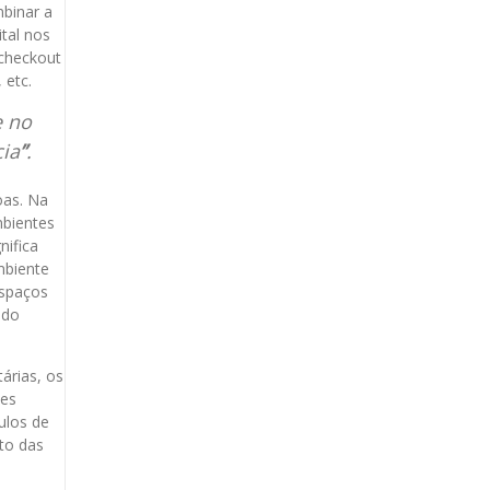
binar a
ital nos
 checkout
 etc.
e no
cia
”
.
oas. Na
mbientes
nifica
mbiente
 espaços
 do
árias, os
ões
ulos de
nto das