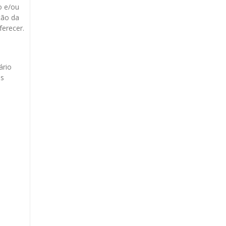
o e/ou
ção da
ferecer.
ário
os