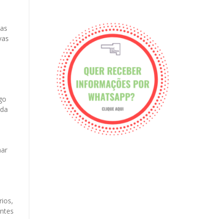
nas
vas
go
ada
har
a
rios,
entes