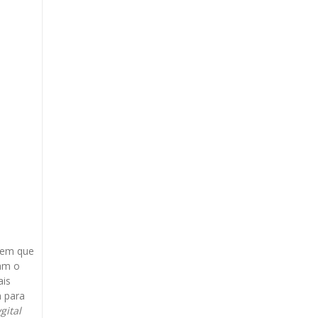
, em que
cam o
ais
m para
gital