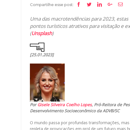
Facebook
Twitter
Linkedin
Google+
Ema
Compartilhe esse post:
Uma das macrotendências para 2023, estas ex
pontos turísticos atrativos para visitação e e
(
Unsplash
)
[25.01.2023]
Por
Gisele Silveira Coelho Lopes
, Pró-Reitora de Pe
Desenvolvimento Socioeconômico da ADVB/SC
O mundo passa por profundas transformações, mas c
repleta de provocações em prol de um futuro mais hum