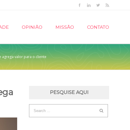
Facebook
Linkedin
Twitter
Rss
ADE
OPINIÃO
MISSÃO
CONTATO
e agrega valor para o cliente
rega
PESQUISE AQUI