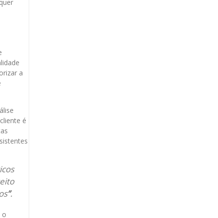
equer
e
lidade
orizar a
e
álise
cliente é
tas
sistentes
icos
eito
os
”
.
 o