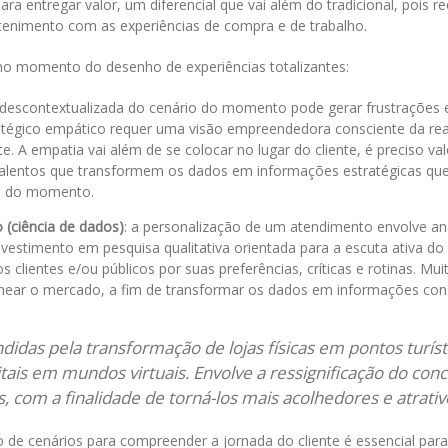
para entregar valor, um diferencial que vai além do tradicional, pois r
retenimento com as experiências de compra e de trabalho.
 no momento do desenho de experiências totalizantes:
 descontextualizada do cenário do momento pode gerar frustrações 
tégico empático requer uma visão empreendedora consciente da rea
. A empatia vai além de se colocar no lugar do cliente, é preciso val
 e talentos que transformem os dados em informações estratégicas qu
es do momento.
 (ciência de dados)
: a personalização de um atendimento envolve an
vestimento em pesquisa qualitativa orientada para a escuta ativa do 
 clientes e/ou públicos por suas preferências, críticas e rotinas. Mui
near o mercado, a fim de transformar os dados em informações con
das pela transformação de lojas físicas em pontos turíst
gitais em mundos virtuais. Envolve a ressignificação do conc
, com a finalidade de torná-los mais acolhedores e atrativ
o de cenários para compreender a jornada do cliente é essencial para