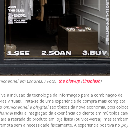
mnichannel em Londres. / Foto:
the blowup
(
Unsplash
)
olve a inclusão da tecnologia da informação para a combinação de
ras virtuais. Trata-se de uma experiência de compra mais completa
os
omnichannel e phygital
são típicos da nova economia, pois colo
hannel
inclui a integração da experiência do cliente em múltiplos can
para a retirada do produto em loja física (ou vice-versa), mas també
remota sem a necessidade fisicamente. A experiência positiva no
phy