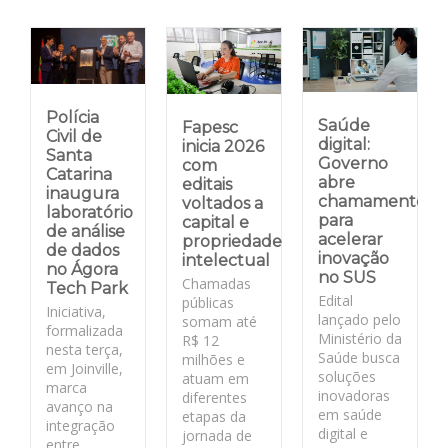
Polícia
Saúde
Fapesc
Civil de
digital:
inicia 2026
Santa
Governo
com
Catarina
abre
editais
inaugura
chamamento
voltados a
laboratório
para
capital e
de análise
acelerar
propriedade
de dados
inovação
intelectual
no Ágora
no SUS
Chamadas
Tech Park
Edital
públicas
Iniciativa,
lançado pelo
somam até
formalizada
Ministério da
R$ 12
nesta terça,
Saúde busca
milhões e
em Joinville,
soluções
atuam em
marca
inovadoras
diferentes
avanço na
em saúde
etapas da
integração
digital e
jornada de
entre