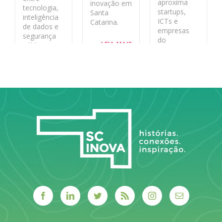
aproxima
inovação em
tecnologia,
startups,
Santa
inteligência
ICTs e
Catarina.
de dados e
empresas
segurança
do
LEIA MAIS
pública no
ecossistema
estado
de inovação
aos desafios
LEIA MAIS
reais do
sistema
público.
LEIA MAIS