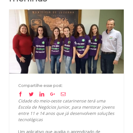
View
Larger
Image
Compartilhe esse post:
Facebook
Twitter
Linkedin
Google+
Email
Cidade do meio-oeste catarinense terá uma
Escola de Negócios Junior, para mentorar jovens
entre 11 e 14 anos que já desenvolvem soluções
tecnológicas
Um aplicativo que auxilia o aprendizado de