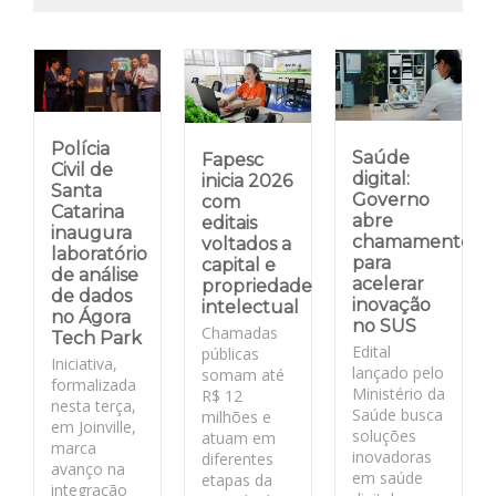
Polícia
Saúde
Fapesc
Civil de
digital:
inicia 2026
Santa
Governo
com
Catarina
abre
editais
inaugura
chamamento
voltados a
laboratório
para
capital e
de análise
acelerar
propriedade
de dados
inovação
intelectual
no Ágora
no SUS
Chamadas
Tech Park
Edital
públicas
Iniciativa,
lançado pelo
somam até
formalizada
Ministério da
R$ 12
nesta terça,
Saúde busca
milhões e
em Joinville,
soluções
atuam em
marca
inovadoras
diferentes
avanço na
em saúde
etapas da
integração