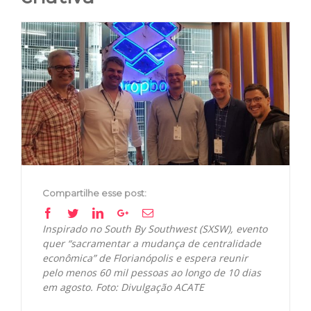
View
Larger
Image
Compartilhe esse post:
Facebook
Twitter
Linkedin
Google+
Email
Inspirado no South By Southwest (SXSW), evento
quer “sacramentar a mudança de centralidade
econômica” de Florianópolis e espera reunir
pelo menos 60 mil pessoas ao longo de 10 dias
em agosto. Foto: Divulgação ACATE