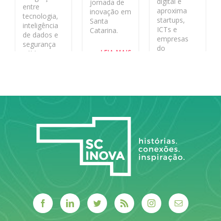
digital e
jornada de
entre
aproxima
inovação em
tecnologia,
startups,
Santa
inteligência
ICTs e
Catarina.
de dados e
empresas
segurança
do
LEIA MAIS
pública no
ecossistema
estado
de inovação
aos desafios
LEIA MAIS
reais do
sistema
público.
LEIA MAIS