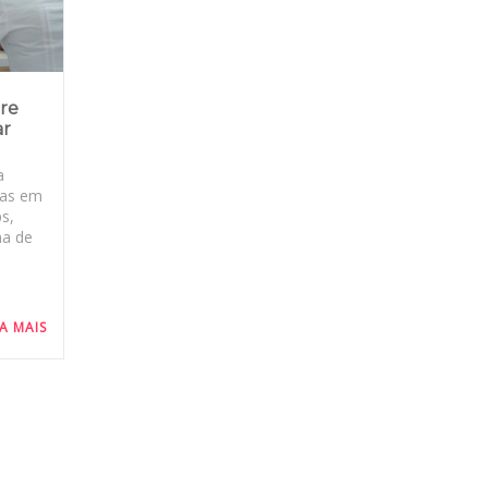
bre
ar
a
ras em
ps,
ma de
IA MAIS