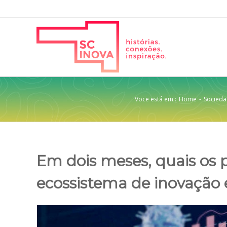
Voce está em :
Home
-
Socied
Em dois meses, quais os p
ecossistema de inovação
View
Larger