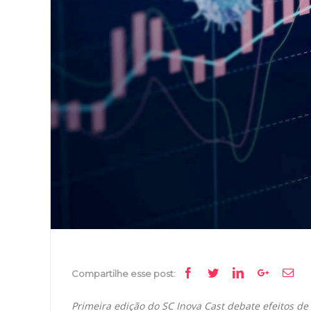
Image
Facebook
Twitter
Linkedin
Google+
Ema
Compartilhe esse post:
Primeira edição do SC Inova Cast debate efeitos 