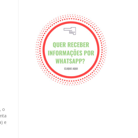
, o
anta
a) e