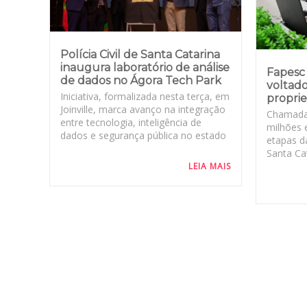
Polícia Civil de Santa Catarina
inaugura laboratório de análise
Fapesc 
de dados no Ágora Tech Park
voltado
Iniciativa, formalizada nesta terça, em
proprie
Joinville, marca avanço na integração
Chamada
entre tecnologia, inteligência de
milhões 
dados e segurança pública no estado
etapas d
Santa Cat
LEIA MAIS