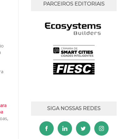
PARCEIROS EDITORIAIS
io
m
ra
para
SIGA NOSSAS REDES
pa
soas,