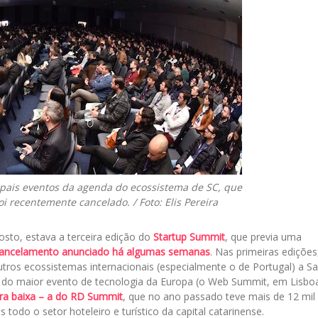
pais eventos da agenda do ecossistema de SC, que
i recentemente cancelado. / Foto: Elis Pereira
sto, estava a terceira edição do
Startup Summit
, que previa uma
ancelamento anunciado há algumas semanas
. Nas primeiras edições
utros ecossistemas internacionais (especialmente o de Portugal) a S
par do maior evento de tecnologia da Europa (o Web Summit, em Lisbo
ra baixa – a do RD Summit
, que no ano passado teve mais de 12 mil
 todo o setor hoteleiro e turístico da capital catarinense.