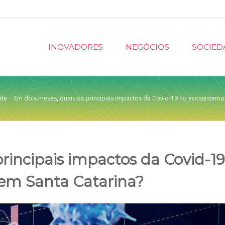
INOVADORES
NEGÓCIOS
SOCIED
ade
-
Em dois meses, quais os principais impactos da Covid-19 no ecossistema
rincipais impactos da Covid-1
 em Santa Catarina?