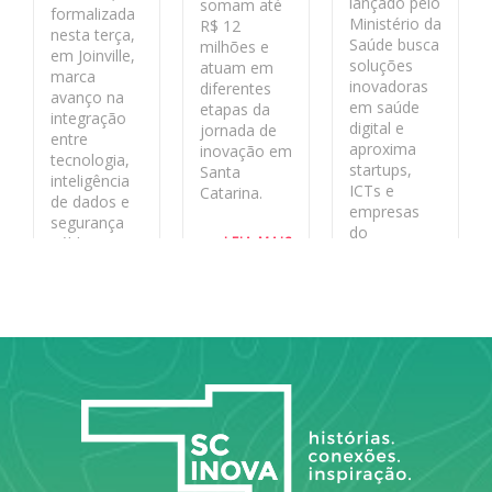
lançado pelo
somam até
formalizada
Ministério da
R$ 12
nesta terça,
Saúde busca
milhões e
em Joinville,
soluções
atuam em
marca
inovadoras
diferentes
avanço na
em saúde
etapas da
integração
digital e
jornada de
entre
aproxima
inovação em
tecnologia,
startups,
Santa
inteligência
ICTs e
Catarina.
de dados e
empresas
segurança
do
LEIA MAIS
pública no
ecossistema
estado
de inovação
aos desafios
LEIA MAIS
reais do
sistema
público.
LEIA MAIS