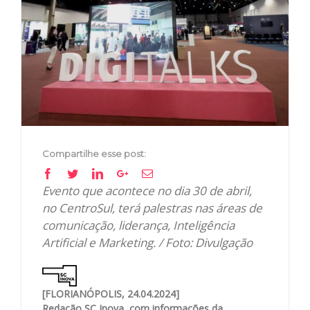
Image
Compartilhe esse post:
Facebook
Twitter
Linkedin
Google+
Email
Evento que acontece no dia 30 de abril,
no CentroSul, terá palestras nas áreas de
comunicação, liderança, Inteligência
Artificial e Marketing. / Foto: Divulgação
[FLORIANÓPOLIS, 24.04.2024]
Redação SC Inova, com informações da