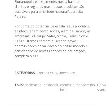
Florianópolis e inicialmente, nossa base de
clientes é regional, mas nossos produtos são
escaláveis para amplitude nacional”, acredita
Pereira.
Por conta do potencial de escalar seus produtos,
a fintech já tem como sócias, além da Darwin, as
empresas B3, Grupo Safra, Sinqia, Transunion e
RTM. “Estamos sempre buscando novas
oportunidades de validação do nosso modelo e
participando de novas rodadas de aceleração”,
completa o CEO.
CATEGORIAS:
Construtechs
,
Inovadores
TAGS:
aceleração
,
cashback
,
comércio
,
condomínio
,
Darw
local
Start