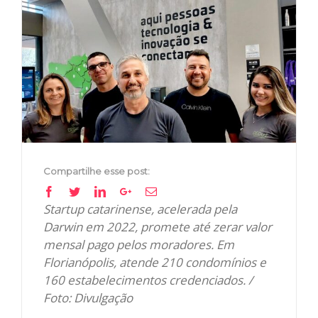
View
Larger
Image
Compartilhe esse post:
Facebook
Twitter
Linkedin
Google+
Email
Startup catarinense, acelerada pela
Darwin em 2022, promete até zerar valor
mensal pago pelos moradores. Em
Florianópolis, atende 210 condomínios e
160 estabelecimentos credenciados. /
Foto: Divulgação