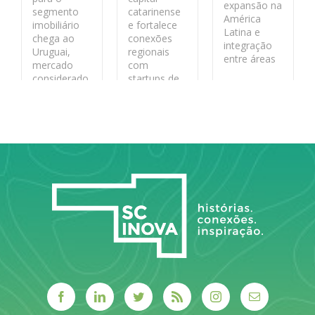
expansão na
segmento
catarinense
América
imobiliário
e fortalece
Latina e
chega ao
conexões
integração
Uruguai,
regionais
entre áreas
mercado
com
considerado
startups de
LEIA MAIS
estratégico
base
pela
tecnológica
segurança
jurídica
LEIA MAIS
LEIA MAIS