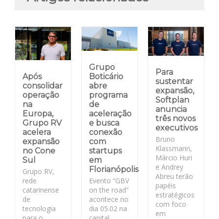
Grupo
Para
Após
Boticário
sustentar
consolidar
abre
expansão,
operação
programa
Softplan
na
de
anuncia
Europa,
aceleração
três novos
Grupo RV
e busca
executivos
acelera
conexão
Bruno
expansão
com
Klassmann,
no Cone
startups
Márcio Huri
Sul
em
e Andrey
Florianópolis
Grupo RV,
Abreu terão
rede
Evento “GBV
papéis
catarinense
on the road”
estratégicos
de
acontece no
com foco
tecnologia
dia 05.02 na
em
para o
capital