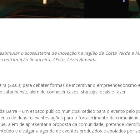
il
timular o ecossistema de inovação na região da Costa Verde e M
ontribuição financeira. / Foto: Aézio Almeida
eira (28.03) para debater formas de incentivar o empreendedorismo 
e catarinense, além de conhecer cases, startups locais e fazer
 da Barra – um espaço público municipal cedido para o evento pelo p
ento de duas relevantes ações para o fortalecimento da comunidade
que, além de apresentar a proposta da comunidade, pretende identifi
onteúdo e divulgar a agenda de eventos produzidos e apoiados por s