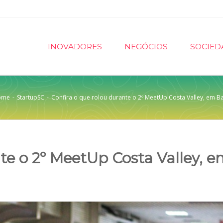
INOVADORES
NEGÓCIOS
SOCIED
ome
-
StartupSC
-
Confira o que rolou durante o 2º MeetUp Costa Valley, em 
te o 2º MeetUp Costa Valley, 