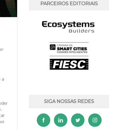
PARCEIROS EDITORIAIS
ar
e a
SIGA NOSSAS REDES
oder
.
car
eus