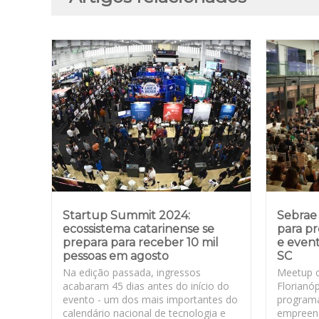
Startup Summit 2024:
Sebrae 
ecossistema catarinense se
para p
prepara para receber 10 mil
e event
pessoas em agosto
SC
Na edição passada, ingressos
Meetup 
acabaram 45 dias antes do início do
Florianó
evento - um dos mais importantes do
programa
calendário nacional de tecnologia e
empreen