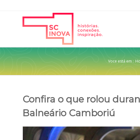
Voce está em :
H
Confira o que rolou duran
Balneário Camboriú
View
Larger