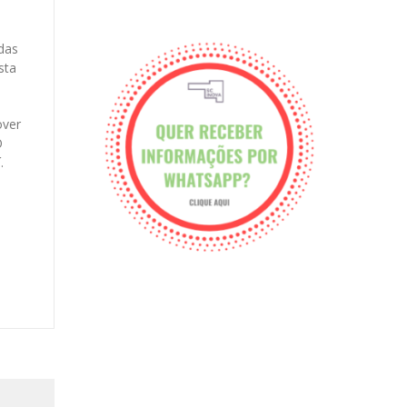
 das
sta
over
O
.