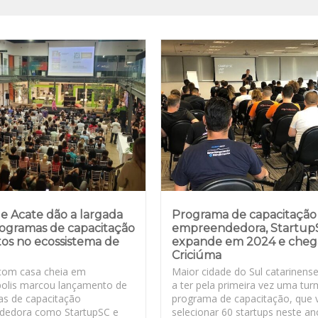
e Acate dão a largada
Programa de capacitação
rogramas de capacitação
empreendedora, Startup
os no ecossistema de
expande em 2024 e cheg
Criciúma
com casa cheia em
Maior cidade do Sul catarinens
polis marcou lançamento de
a ter pela primeira vez uma tu
s de capacitação
programa de capacitação, que 
dedora como StartupSC e
selecionar 60 startups neste an