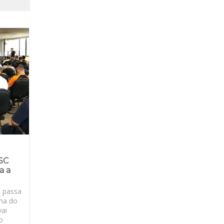
SC
a a
e passa
rma do
vai
o