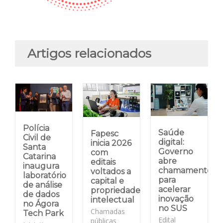
Artigos relacionados
Polícia
Saúde
Fapesc
Civil de
digital:
inicia 2026
Santa
Governo
com
Catarina
abre
editais
inaugura
chamamento
voltados a
laboratório
para
capital e
de análise
acelerar
propriedade
de dados
inovação
intelectual
no Ágora
no SUS
Chamadas
Tech Park
Edital
públicas