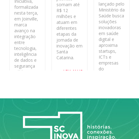
Iniciativa,
lançado pelo
somam até
formalizada
Ministério da
R$ 12
nesta terça,
Saúde busca
milhões e
em Joinville,
soluções
atuam em
marca
inovadoras
diferentes
avanço na
em saúde
etapas da
integração
digital e
jornada de
entre
aproxima
inovação em
tecnologia,
startups,
Santa
inteligência
ICTs e
Catarina.
de dados e
empresas
segurança
do
LEIA MAIS
pública no
ecossistema
estado
de inovação
aos desafios
LEIA MAIS
reais do
sistema
público.
LEIA MAIS