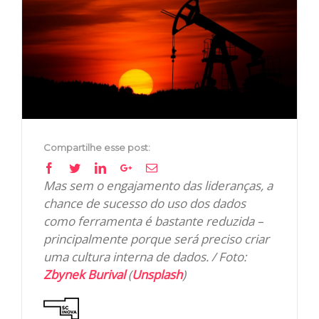
Image
Compartilhe esse post:
Facebook
Twitter
Linkedin
Google+
Email
Mas sem o engajamento das lideranças, a
chance de sucesso do uso dos dados
como ferramenta é bastante reduzida –
principalmente porque será preciso criar
uma cultura interna de dados. / Foto:
Zbynek Burival
(
Unsplash
)