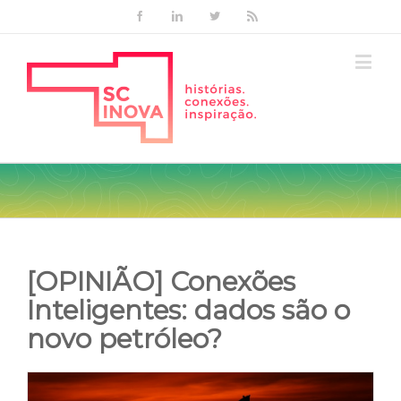
Facebook
Linkedin
Twitter
Rss
[OPINIÃO] Conexões
Inteligentes: dados são o
novo petróleo?
View
Larger