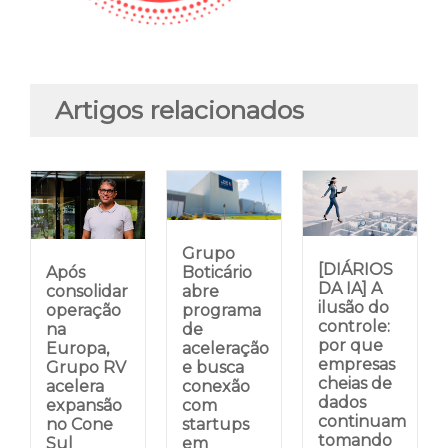
Artigos relacionados
Grupo
[DIÁRIOS
Após
Boticário
DA IA] A
consolidar
abre
ilusão do
operação
programa
controle:
na
de
por que
Europa,
aceleração
empresas
Grupo RV
e busca
cheias de
acelera
conexão
dados
expansão
com
continuam
no Cone
startups
tomando
Sul
em