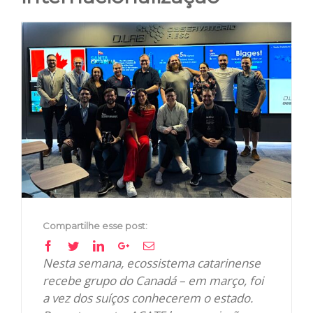
View
Larger
Image
Compartilhe esse post:
Facebook
Twitter
Linkedin
Google+
Email
Nesta semana, ecossistema catarinense
recebe grupo do Canadá – em março, foi
a vez dos suíços conhecerem o estado.