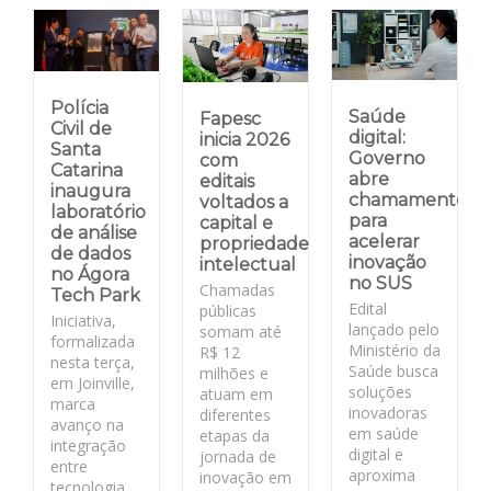
Polícia
Saúde
Fapesc
Civil de
digital:
inicia 2026
Santa
Governo
com
Catarina
abre
editais
inaugura
chamamento
voltados a
laboratório
para
capital e
de análise
acelerar
propriedade
de dados
inovação
intelectual
no Ágora
no SUS
Chamadas
Tech Park
Edital
públicas
Iniciativa,
lançado pelo
somam até
formalizada
Ministério da
R$ 12
nesta terça,
Saúde busca
milhões e
em Joinville,
soluções
atuam em
marca
inovadoras
diferentes
avanço na
em saúde
etapas da
integração
digital e
jornada de
entre
aproxima
inovação em
tecnologia,