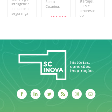
startups,
Santa
inteligência
ICTs e
Catarina.
de dados e
empresas
segurança
do
LEIA MAIS
pública no
ecossistema
estado
de inovação
aos desafios
LEIA MAIS
reais do
sistema
público.
LEIA MAIS