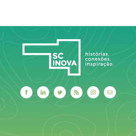
LEIA MAIS
estratégico
base
pela
tecnológica
segurança
jurídica
LEIA MAIS
LEIA MAIS