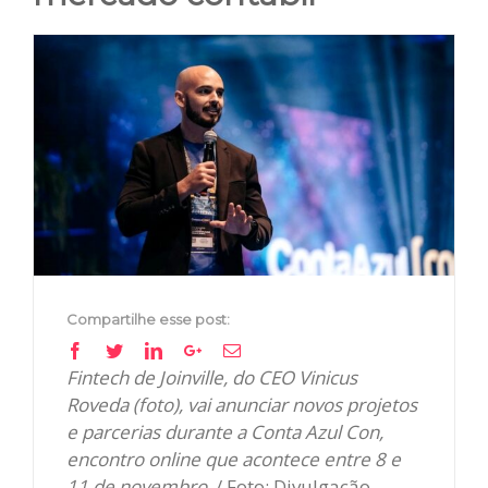
View
Larger
Image
Compartilhe esse post:
Facebook
Twitter
Linkedin
Google+
Email
Fintech de Joinville, do CEO Vinicus
Roveda (foto), vai anunciar novos projetos
e parcerias durante a Conta Azul Con,
encontro online que acontece entre 8 e
11 de novembro.
/ Foto: Divulgação