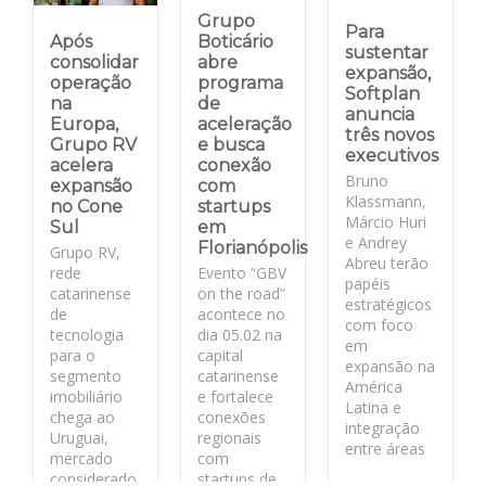
Grupo
Para
Após
Boticário
sustentar
consolidar
abre
expansão,
operação
programa
Softplan
na
de
anuncia
Europa,
aceleração
três novos
Grupo RV
e busca
executivos
acelera
conexão
Bruno
expansão
com
Klassmann,
no Cone
startups
Márcio Huri
Sul
em
e Andrey
Florianópolis
Grupo RV,
Abreu terão
rede
Evento “GBV
papéis
catarinense
on the road”
estratégicos
de
acontece no
com foco
tecnologia
dia 05.02 na
em
para o
capital
expansão na
segmento
catarinense
América
imobiliário
e fortalece
Latina e
chega ao
conexões
integração
Uruguai,
regionais
entre áreas
mercado
com
considerado
startups de