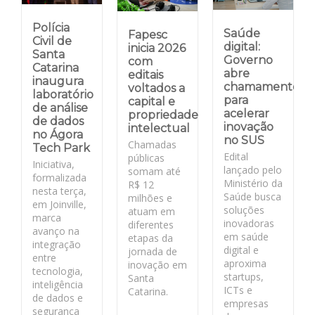
Polícia
Saúde
Fapesc
Civil de
digital:
inicia 2026
Santa
Governo
com
Catarina
abre
editais
inaugura
chamamento
voltados a
laboratório
para
capital e
de análise
acelerar
propriedade
de dados
inovação
intelectual
no Ágora
no SUS
Chamadas
Tech Park
Edital
públicas
Iniciativa,
lançado pelo
somam até
formalizada
Ministério da
R$ 12
nesta terça,
Saúde busca
milhões e
em Joinville,
soluções
atuam em
marca
inovadoras
diferentes
avanço na
em saúde
etapas da
integração
digital e
jornada de
entre
aproxima
inovação em
tecnologia,
startups,
Santa
inteligência
ICTs e
Catarina.
de dados e
empresas
segurança