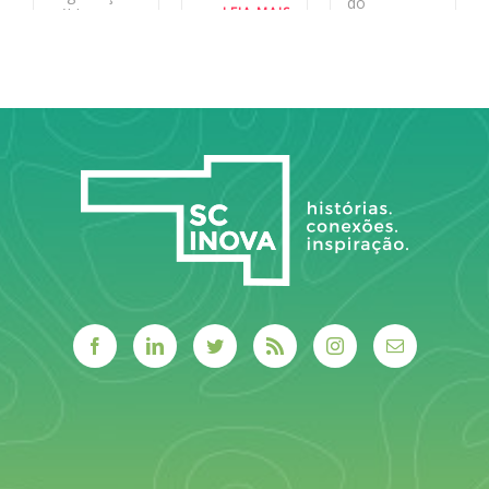
do
LEIA MAIS
pública no
ecossistema
estado
de inovação
aos desafios
LEIA MAIS
reais do
sistema
público.
LEIA MAIS