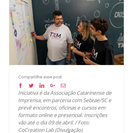
View
Larger
Image
Compartilhe esse post:
Facebook
Twitter
Linkedin
Google+
Email
Iniciativa é da Associação Catarinense de
Imprensa, em parceria com Sebrae/SC e
prevê encontros, oficinas e cursos em
formato online e presencial. Inscrições
vão até o dia 09 de abril. / Foto:
CoCreation Lab (Divulgação)