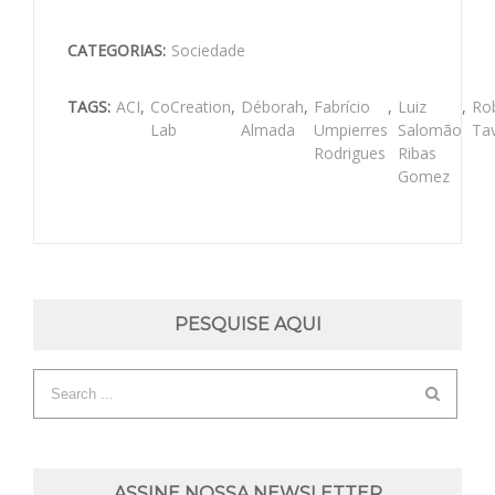
CATEGORIAS:
Sociedade
TAGS:
ACI
,
CoCreation
,
Déborah
,
Fabrício
,
Luiz
,
Ro
Lab
Almada
Umpierres
Salomão
Ta
Rodrigues
Ribas
Gomez
PESQUISE AQUI
ASSINE NOSSA NEWSLETTER