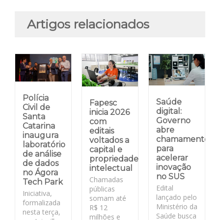
Artigos relacionados
Polícia
Saúde
Fapesc
Civil de
digital:
inicia 2026
Santa
Governo
com
Catarina
abre
editais
inaugura
chamamento
voltados a
laboratório
para
capital e
de análise
acelerar
propriedade
de dados
inovação
intelectual
no Ágora
no SUS
Chamadas
Tech Park
Edital
públicas
Iniciativa,
lançado pelo
somam até
formalizada
Ministério da
R$ 12
nesta terça,
Saúde busca
milhões e