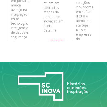
em Joinville,
soluções
atuam em
marca
inovadoras
diferentes
avanço na
em saúde
etapas da
integração
digital e
jornada de
entre
aproxima
inovação em
tecnologia,
startups,
Santa
inteligência
ICTs e
Catarina.
de dados e
empresas
segurança
do
LEIA MAIS
pública no
ecossistema
estado
de inovação
aos desafios
LEIA MAIS
reais do
sistema
público.
LEIA MAIS