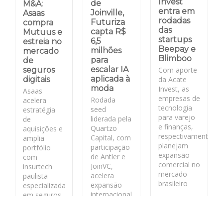
Invest
de
M&A:
entra em
Joinville,
Asaas
rodadas
Futuriza
compra
das
capta R$
Mutuus e
startups
6,5
estreia no
Beepay e
milhões
mercado
Blimboo
para
de
escalar IA
Com aporte
seguros
aplicada à
da Acate
digitais
moda
Invest, as
Asaas
empresas de
Rodada
acelera
tecnologia
seed
estratégia
para varejo
liderada pela
de
e finanças,
Quartzo
aquisições e
respectivamente,
Capital, com
amplia
planejam
participação
portfólio
expansão
de Antler e
com
comercial no
JoinVC,
insurtech
mercado
acelera
paulista
brasileiro
expansão
especializada
internacional
em seguros
da fashion
para PMEs
LEIA MAIS
tech
catarinense.