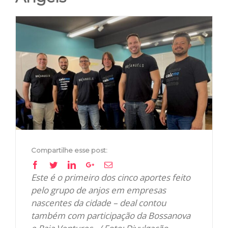
View
Larger
Image
Compartilhe esse post:
Facebook
Twitter
Linkedin
Google+
Email
Este é o primeiro dos cinco aportes feito
pelo grupo de anjos em empresas
nascentes da cidade – deal contou
também com participação da Bossanova