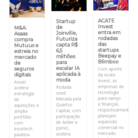
ACATE
Startup
Invest
de
M&A:
entra em
Joinville,
Asaas
rodadas
Futuriza
compra
das
capta R$
Mutuus e
startups
6,5
estreia no
Beepay e
milhões
mercado
Blimboo
para
de
escalar IA
Com aporte
seguros
aplicada à
da Acate
digitais
moda
Invest, as
Asaas
empresas de
Rodada
acelera
tecnologia
seed
estratégia
para varejo
liderada pela
de
e finanças,
Quartzo
aquisições e
respectivamente,
Capital, com
amplia
planejam
participação
portfólio
expansão
de Antler e
com
comercial no
JoinVC,
insurtech
mercado
acelera
paulista