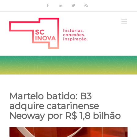
Facebook
Linkedin
Twitter
Rss
Martelo batido: B3
adquire catarinense
Neoway por R$ 1,8 bilhão
View
Larger