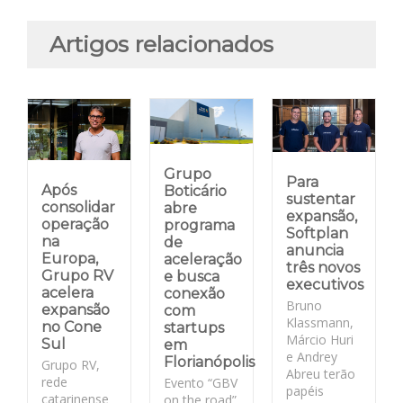
Artigos relacionados
Grupo
Para
Após
Boticário
sustentar
consolidar
abre
expansão,
operação
programa
Softplan
na
de
anuncia
Europa,
aceleração
três novos
Grupo RV
e busca
executivos
acelera
conexão
Bruno
expansão
com
Klassmann,
no Cone
startups
Márcio Huri
Sul
em
e Andrey
Florianópolis
Grupo RV,
Abreu terão
rede
Evento “GBV
papéis
catarinense
on the road”