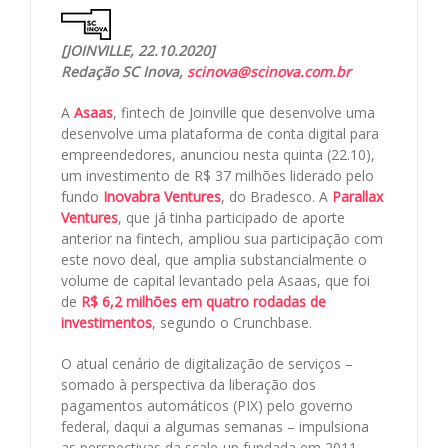
[JOINVILLE, 22.10.2020]
Redação SC Inova,
scinova@scinova.com.br
A
Asaas
, fintech de Joinville que desenvolve uma
desenvolve uma plataforma de conta digital para
empreendedores, anunciou nesta quinta (22.10),
um investimento de R$ 37 milhões liderado pelo
fundo
Inovabra Ventures
, do Bradesco. A
Parallax
Ventures
, que já tinha participado de aporte
anterior na fintech, ampliou sua participação com
este novo deal, que amplia substancialmente o
volume de capital levantado pela Asaas, que foi
de
R$ 6,2 milhões em quatro rodadas de
investimentos
, segundo o Crunchbase.
O atual cenário de digitalização de serviços –
somado à perspectiva da liberação dos
pagamentos automáticos (PIX) pelo governo
federal, daqui a algumas semanas – impulsiona
as perspectivas da scale-up fundada em 2011