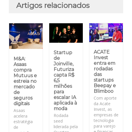
Artigos relacionados
ACATE
Startup
Invest
de
M&A:
entra em
Joinville,
Asaas
rodadas
Futuriza
compra
das
capta R$
Mutuus e
startups
6,5
estreia no
Beepay e
milhões
mercado
Blimboo
para
de
escalar IA
Com aporte
seguros
aplicada à
da Acate
digitais
moda
Invest, as
Asaas
empresas de
Rodada
acelera
tecnologia
seed
estratégia
para varejo
liderada pela
de
e finanças,