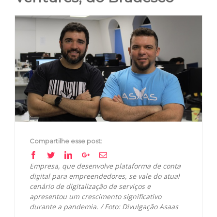
View
Larger
Image
Compartilhe esse post:
Facebook
Twitter
Linkedin
Google+
Email
Empresa, que desenvolve plataforma de conta
digital para empreendedores, se vale do atual
cenário de digitalização de serviços e
apresentou um crescimento significativo
durante a pandemia. / Foto: Divulgação Asaas